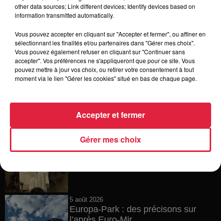
6 août 2026
other data sources; Link different devices; Identify devices based on
Tags antisémites à Strasbourg :
information transmitted automatically.
Catherine Trautmann réagit
Vous pouvez accepter en cliquant sur "Accepter et fermer", ou affiner en
sélectionnant les finalités et/ou partenaires dans "Gérer mes choix".
Vous pouvez également refuser en cliquant sur "Continuer sans
accepter". Vos préférences ne s'appliqueront que pour ce site. Vous
6 août 2026
pouvez mettre à jour vos choix, ou retirer votre consentement à tout
Au zoo de Mulhouse : rencontre
moment via le lien "Gérer les cookies" situé en bas de chaque page.
avec les flamants rouges
Accepter et fermer
6 août 2026
Gérer mes choix
Les dernières infos sur la venue du
pape à Metz en septembre
5 août 2026
Europa-Park : des précisons sur
l’après Euro-Mir