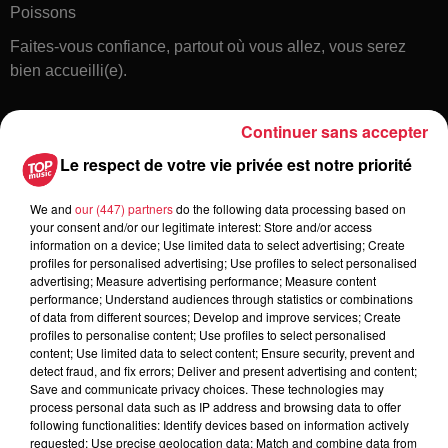
Poissons
Faites-vous confiance, partout où vous allez, vous serez
bien accueilli(e).
Continuer sans accepter
Le respect de votre vie privée est notre priorité
We and
our (447) partners
do the following data processing based on
your consent and/or our legitimate interest: Store and/or access
information on a device; Use limited data to select advertising; Create
Toute l'actu
profiles for personalised advertising; Use profiles to select personalised
advertising; Measure advertising performance; Measure content
performance; Understand audiences through statistics or combinations
of data from different sources; Develop and improve services; Create
6 août 2026
profiles to personalise content; Use profiles to select personalised
À Hoerdt, de l’eau brune sort des
content; Use limited data to select content; Ensure security, prevent and
robinets
detect fraud, and fix errors; Deliver and present advertising and content;
Save and communicate privacy choices. These technologies may
process personal data such as IP address and browsing data to offer
following functionalities: Identify devices based on information actively
requested; Use precise geolocation data; Match and combine data from