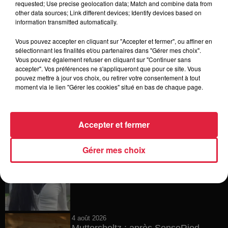
requested; Use precise geolocation data; Match and combine data from
other data sources; Link different devices; Identify devices based on
5 août 2026
information transmitted automatically.
Europa-Park : des précisons sur
l’après Euro-Mir
Vous pouvez accepter en cliquant sur "Accepter et fermer", ou affiner en
sélectionnant les finalités et/ou partenaires dans "Gérer mes choix".
Vous pouvez également refuser en cliquant sur "Continuer sans
accepter". Vos préférences ne s'appliqueront que pour ce site. Vous
pouvez mettre à jour vos choix, ou retirer votre consentement à tout
4 août 2026
moment via le lien "Gérer les cookies" situé en bas de chaque page.
Vélos d'occasion en Alsace : les
meilleures adresses pour rouler à...
Accepter et fermer
Gérer mes choix
4 août 2026
Bischheim : disparition d’une
adolescente de 16 ans
4 août 2026