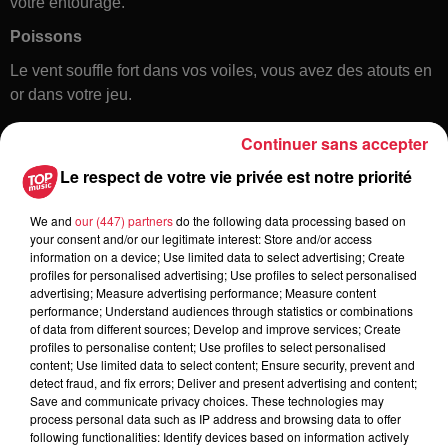
votre entourage.
Poissons
Le vent souffle fort dans vos voiles, vous avez des atouts en
or dans votre jeu.
Continuer sans accepter
Le respect de votre vie privée est notre priorité
We and
our (447) partners
do the following data processing based on
your consent and/or our legitimate interest: Store and/or access
information on a device; Use limited data to select advertising; Create
profiles for personalised advertising; Use profiles to select personalised
Toute l'actu
advertising; Measure advertising performance; Measure content
performance; Understand audiences through statistics or combinations
of data from different sources; Develop and improve services; Create
12h23
profiles to personalise content; Use profiles to select personalised
Les dernières infos sur la venue du
content; Use limited data to select content; Ensure security, prevent and
detect fraud, and fix errors; Deliver and present advertising and content;
pape à Metz en septembre
Save and communicate privacy choices. These technologies may
process personal data such as IP address and browsing data to offer
following functionalities: Identify devices based on information actively