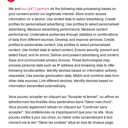
We and
our (447) partners
do the following data processing based on
your consent and/or our legitimate interest: Store and/or access
5 août 2026
Europa-Park : des précisons sur
information on a device; Use limited data to select advertising; Create
profiles for personalised advertising; Use profiles to select personalised
l’après Euro-Mir
advertising; Measure advertising performance; Measure content
performance; Understand audiences through statistics or combinations
of data from different sources; Develop and improve services; Create
profiles to personalise content; Use profiles to select personalised
content; Use limited data to select content; Ensure security, prevent and
detect fraud, and fix errors; Deliver and present advertising and content;
Save and communicate privacy choices. These technologies may
process personal data such as IP address and browsing data to offer
Dans la même série
following functionalities: Identify devices based on information actively
requested; Use precise geolocation data; Match and combine data from
other data sources; Link different devices; Identify devices based on
information transmitted automatically.
Horoscope du vendredi 07 août
2026
Vous pouvez accepter en cliquant sur "Accepter et fermer", ou affiner en
Horoscope du vendredi 07 août 2026
sélectionnant les finalités et/ou partenaires dans "Gérer mes choix".
Vous pouvez également refuser en cliquant sur "Continuer sans
accepter". Vos préférences ne s'appliqueront que pour ce site. Vous
pouvez mettre à jour vos choix, ou retirer votre consentement à tout
moment via le lien "Gérer les cookies" situé en bas de chaque page.
Horoscope du jeudi 6 août 2026