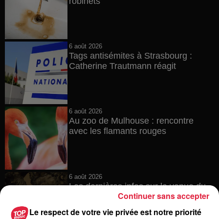
robinets
6 août 2026
Tags antisémites à Strasbourg :
Catherine Trautmann réagit
6 août 2026
Au zoo de Mulhouse : rencontre
avec les flamants rouges
6 août 2026
Les dernières infos sur la venue du
Continuer sans accepter
pape à Metz en septembre
Le respect de votre vie privée est notre priorité