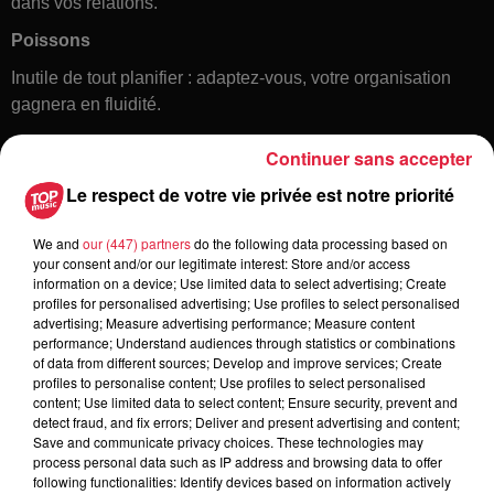
dans vos relations.
Poissons
Inutile de tout planifier : adaptez-vous, votre organisation
gagnera en fluidité.
Continuer sans accepter
Le respect de votre vie privée est notre priorité
We and
our (447) partners
do the following data processing based on
your consent and/or our legitimate interest: Store and/or access
information on a device; Use limited data to select advertising; Create
profiles for personalised advertising; Use profiles to select personalised
Toute l'actu
advertising; Measure advertising performance; Measure content
performance; Understand audiences through statistics or combinations
of data from different sources; Develop and improve services; Create
6 août 2026
profiles to personalise content; Use profiles to select personalised
À Hoerdt, de l’eau brune sort des
content; Use limited data to select content; Ensure security, prevent and
detect fraud, and fix errors; Deliver and present advertising and content;
robinets
Save and communicate privacy choices. These technologies may
process personal data such as IP address and browsing data to offer
following functionalities: Identify devices based on information actively