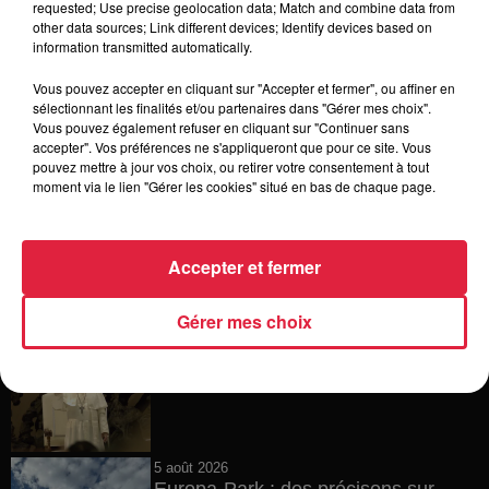
requested; Use precise geolocation data; Match and combine data from
other data sources; Link different devices; Identify devices based on
6 août 2026
information transmitted automatically.
Tags antisémites à Strasbourg :
Catherine Trautmann réagit
Vous pouvez accepter en cliquant sur "Accepter et fermer", ou affiner en
sélectionnant les finalités et/ou partenaires dans "Gérer mes choix".
Vous pouvez également refuser en cliquant sur "Continuer sans
accepter". Vos préférences ne s'appliqueront que pour ce site. Vous
pouvez mettre à jour vos choix, ou retirer votre consentement à tout
6 août 2026
moment via le lien "Gérer les cookies" situé en bas de chaque page.
Au zoo de Mulhouse : rencontre
avec les flamants rouges
Accepter et fermer
Gérer mes choix
6 août 2026
Les dernières infos sur la venue du
pape à Metz en septembre
5 août 2026