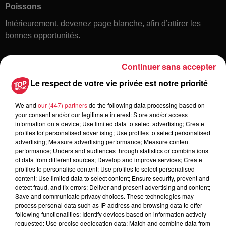
Poissons
Intérieurement, devenez page blanche, afin d’attirer les
bonnes opportunités.
Continuer sans accepter
Le respect de votre vie privée est notre priorité
We and
our (447) partners
do the following data processing based on
your consent and/or our legitimate interest: Store and/or access
information on a device; Use limited data to select advertising; Create
Toute l'actu
profiles for personalised advertising; Use profiles to select personalised
advertising; Measure advertising performance; Measure content
performance; Understand audiences through statistics or combinations
of data from different sources; Develop and improve services; Create
6 août 2026
profiles to personalise content; Use profiles to select personalised
À Hoerdt, de l’eau brune sort des
content; Use limited data to select content; Ensure security, prevent and
robinets
detect fraud, and fix errors; Deliver and present advertising and content;
Save and communicate privacy choices. These technologies may
process personal data such as IP address and browsing data to offer
following functionalities: Identify devices based on information actively
requested; Use precise geolocation data; Match and combine data from