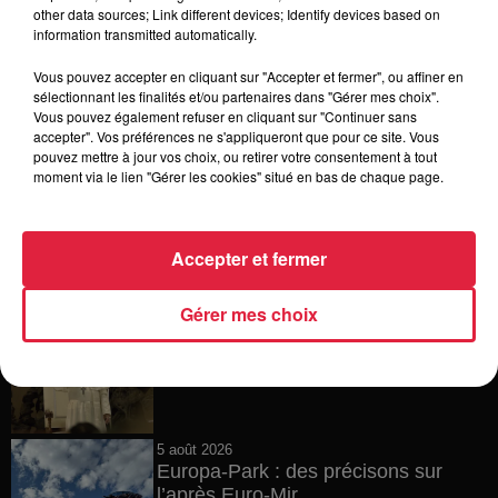
6 août 2026
other data sources; Link different devices; Identify devices based on
Tags antisémites à Strasbourg :
information transmitted automatically.
Catherine Trautmann réagit
Vous pouvez accepter en cliquant sur "Accepter et fermer", ou affiner en
sélectionnant les finalités et/ou partenaires dans "Gérer mes choix".
Vous pouvez également refuser en cliquant sur "Continuer sans
accepter". Vos préférences ne s'appliqueront que pour ce site. Vous
6 août 2026
pouvez mettre à jour vos choix, ou retirer votre consentement à tout
Au zoo de Mulhouse : rencontre
moment via le lien "Gérer les cookies" situé en bas de chaque page.
avec les flamants rouges
Accepter et fermer
6 août 2026
Gérer mes choix
Les dernières infos sur la venue du
pape à Metz en septembre
5 août 2026
Europa-Park : des précisons sur
l’après Euro-Mir