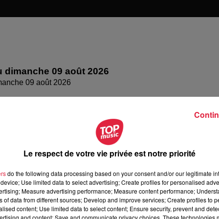
 dimanche 09 août 2026
manche 09 août 2026
Contin
Le respect de votre vie privée est notre priorité
ers
do the following data processing based on your consent and/or our legitimate int
device; Use limited data to select advertising; Create profiles for personalised adver
vertising; Measure advertising performance; Measure content performance; Unders
ns of data from different sources; Develop and improve services; Create profiles to 
alised content; Use limited data to select content; Ensure security, prevent and detect
ertising and content; Save and communicate privacy choices. These technologies
 samedi 08 août 2026