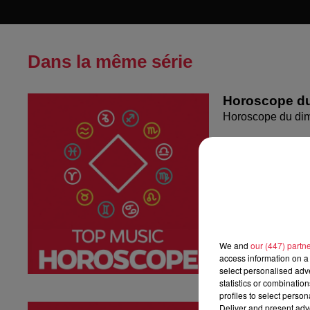
Dans la même série
Horoscope du
Horoscope du di
We and
our (447) partn
access information on a 
select personalised ad
statistics or combinatio
profiles to select person
Deliver and present adv
Horoscope du