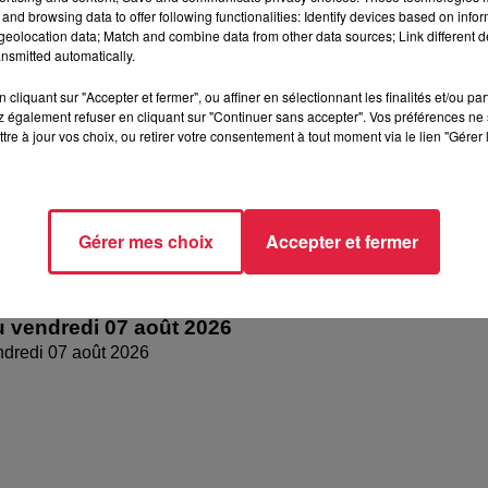
and browsing data to offer following functionalities: Identify devices based on infor
medi 08 août 2026
eolocation data; Match and combine data from other data sources; Link different de
nsmitted automatically.
cliquant sur "Accepter et fermer", ou affiner en sélectionnant les finalités et/ou pa
 également refuser en cliquant sur "Continuer sans accepter". Vos préférences ne 
tre à jour vos choix, ou retirer votre consentement à tout moment via le lien "Gérer 
Gérer mes choix
Accepter et fermer
 vendredi 07 août 2026
dredi 07 août 2026