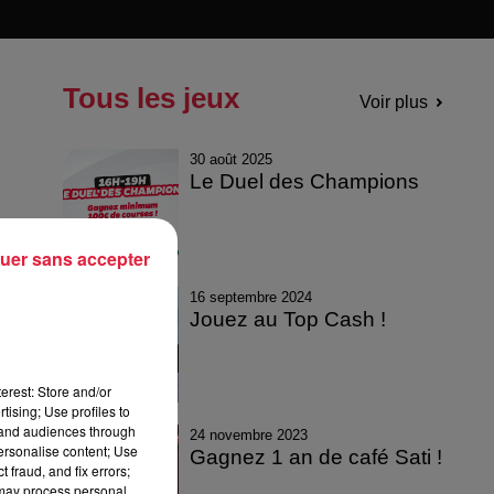
Tous les jeux
Voir plus
30 août 2025
Le Duel des Champions
uer sans accepter
16 septembre 2024
Jouez au Top Cash !
erest: Store and/or
tising; Use profiles to
tand audiences through
24 novembre 2023
personalise content; Use
Gagnez 1 an de café Sati !
 fraud, and fix errors;
 may process personal