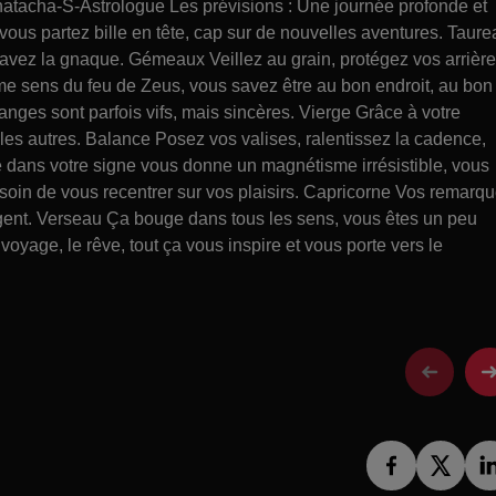
atacha-S-Astrologue Les prévisions : Une journée profonde et
ous partez bille en tête, cap sur de nouvelles aventures. Taure
 avez la gnaque. Gémeaux Veillez au grain, protégez vos arrière
me sens du feu de Zeus, vous savez être au bon endroit, au bon
anges sont parfois vifs, mais sincères. Vierge Grâce à votre
les autres. Balance Posez vos valises, ralentissez la cadence,
e dans votre signe vous donne un magnétisme irrésistible, vous
soin de vous recentrer sur vos plaisirs. Capricorne Vos remarq
lgent. Verseau Ça bouge dans tous les sens, vous êtes un peu
oyage, le rêve, tout ça vous inspire et vous porte vers le