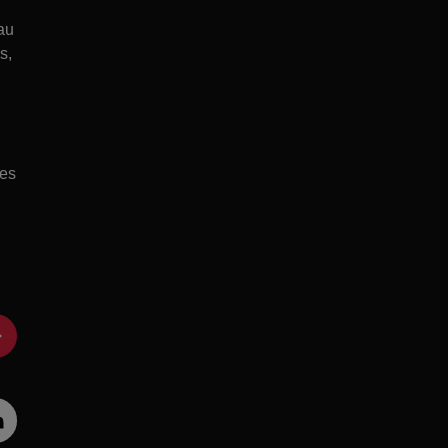
au
s,
ues