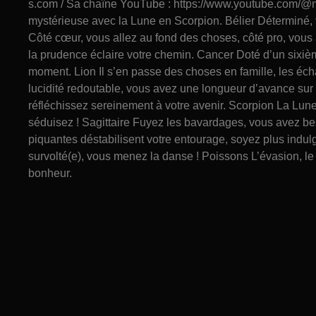
s.com / Sa chaîne YouTube : https://www.youtube.com/@n
mystérieuse avec la Lune en Scorpion. Bélier Déterminé, v
Côté cœur, vous allez au fond des choses, côté pro, vous
la prudence éclaire votre chemin. Cancer Doté d’un sixiè
moment. Lion Il s’en passe des choses en famille, les éch
lucidité redoutable, vous avez une longueur d’avance sur 
réfléchissez sereinement à votre avenir. Scorpion La Lun
séduisez ! Sagittaire Fuyez les bavardages, vous avez be
piquantes déstabilisent votre entourage, soyez plus indu
survolté(e), vous menez la danse ! Poissons L’évasion, le v
bonheur.