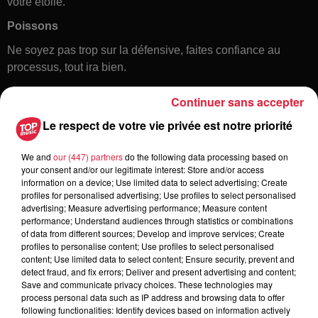
votre étoile.
Poissons
Ne soyez pas trop sur la défensive, faites confiance au
processus, tout ira bien.
Continuer sans accepter
Le respect de votre vie privée est notre priorité
We and
our (447) partners
do the following data processing based on
your consent and/or our legitimate interest: Store and/or access
information on a device; Use limited data to select advertising; Create
profiles for personalised advertising; Use profiles to select personalised
Toute l'actu
advertising; Measure advertising performance; Measure content
performance; Understand audiences through statistics or combinations
of data from different sources; Develop and improve services; Create
5 août 2026
profiles to personalise content; Use profiles to select personalised
Europa-Park : des précisons sur
content; Use limited data to select content; Ensure security, prevent and
detect fraud, and fix errors; Deliver and present advertising and content;
l’après Euro-Mir
Save and communicate privacy choices. These technologies may
process personal data such as IP address and browsing data to offer
following functionalities: Identify devices based on information actively