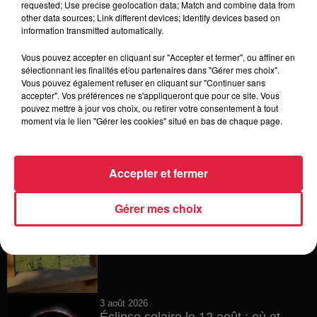
requested; Use precise geolocation data; Match and combine data from
other data sources; Link different devices; Identify devices based on
4 août 2026
information transmitted automatically.
Vélos d'occasion en Alsace : les
meilleures adresses pour rouler à...
Vous pouvez accepter en cliquant sur "Accepter et fermer", ou affiner en
sélectionnant les finalités et/ou partenaires dans "Gérer mes choix".
Vous pouvez également refuser en cliquant sur "Continuer sans
accepter". Vos préférences ne s'appliqueront que pour ce site. Vous
pouvez mettre à jour vos choix, ou retirer votre consentement à tout
4 août 2026
moment via le lien "Gérer les cookies" situé en bas de chaque page.
Bischheim : disparition d’une
adolescente de 16 ans
Accepter et fermer
Gérer mes choix
4 août 2026
Muttersholtz : après SensoRied,
voilà BotaRied
3 août 2026