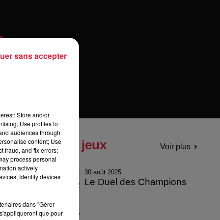
uer sans accepter
erest: Store and/or
tising; Use profiles to
tand audiences through
personalise content; Use
Tous les jeux
Voir plus
 fraud, and fix errors;
 may process personal
mation actively
30 août 2025
vices; Identify devices
Le Duel des Champions
rtenaires dans "Gérer
s'appliqueront que pour