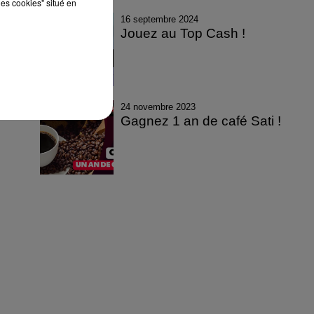
les cookies" situé en
16 septembre 2024
Jouez au Top Cash !
24 novembre 2023
Gagnez 1 an de café Sati !