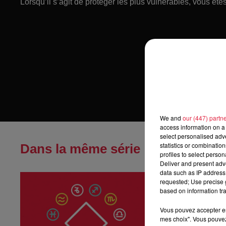
Lorsqu’il s’agit de protéger les plus vulnérables, vous ête
We and
our (447) partn
access information on a 
select personalised ad
statistics or combinatio
Dans la même série
profiles to select person
Deliver and present adv
data such as IP address 
Horoscope du
requested; Use precise g
Horoscope du sa
based on information tra
Vous pouvez accepter en 
mes choix". Vous pouvez