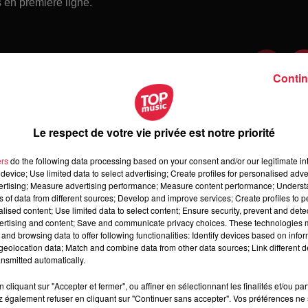
s en première ligne.
Contin
Le respect de votre vie privée est notre priorité
ers
do the following data processing based on your consent and/or our legitimate int
device; Use limited data to select advertising; Create profiles for personalised adver
vertising; Measure advertising performance; Measure content performance; Unders
ns of data from different sources; Develop and improve services; Create profiles to 
alised content; Use limited data to select content; Ensure security, prevent and detect
ertising and content; Save and communicate privacy choices. These technologies
and browsing data to offer following functionalities: Identify devices based on infor
 samedi 08 août 2026
eolocation data; Match and combine data from other data sources; Link different de
medi 08 août 2026
nsmitted automatically.
cliquant sur "Accepter et fermer", ou affiner en sélectionnant les finalités et/ou pa
 également refuser en cliquant sur "Continuer sans accepter". Vos préférences ne 