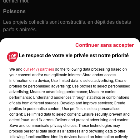
dernier mot.
Poissons
Les projets collectifs sont constructifs, en dépit des débats
parfois animés.
Continuer sans accepter
Le respect de votre vie privée est notre priorité
We and
our (447) partners
do the following data processing based on
your consent and/or our legitimate interest: Store and/or access
information on a device; Use limited data to select advertising; Create
profiles for personalised advertising; Use profiles to select personalised
Toute l'actu
advertising; Measure advertising performance; Measure content
performance; Understand audiences through statistics or combinations
of data from different sources; Develop and improve services; Create
6 août 2026
profiles to personalise content; Use profiles to select personalised
À Hoerdt, de l’eau brune sort des
content; Use limited data to select content; Ensure security, prevent and
detect fraud, and fix errors; Deliver and present advertising and content;
robinets
Save and communicate privacy choices. These technologies may
process personal data such as IP address and browsing data to offer
following functionalities: Identify devices based on information actively