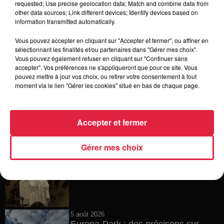
requested; Use precise geolocation data; Match and combine data from
other data sources; Link different devices; Identify devices based on
6 août 2026
information transmitted automatically.
Tags antisémites à Strasbourg :
Catherine Trautmann réagit
Vous pouvez accepter en cliquant sur "Accepter et fermer", ou affiner en
sélectionnant les finalités et/ou partenaires dans "Gérer mes choix".
Vous pouvez également refuser en cliquant sur "Continuer sans
accepter". Vos préférences ne s'appliqueront que pour ce site. Vous
pouvez mettre à jour vos choix, ou retirer votre consentement à tout
6 août 2026
moment via le lien "Gérer les cookies" situé en bas de chaque page.
Au zoo de Mulhouse : rencontre
avec les flamants rouges
Accepter et fermer
Gérer mes choix
6 août 2026
Les dernières infos sur la venue du
pape à Metz en septembre
5 août 2026