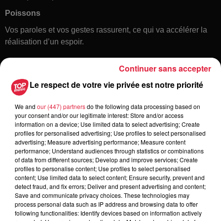
Poissons
Vos paroles et vos gestes rassurent, ce qui va accélérer la
réalisation d’un espoir.
Continuer sans accepter
Le respect de votre vie privée est notre priorité
We and
our (447) partners
do the following data processing based on
your consent and/or our legitimate interest: Store and/or access
information on a device; Use limited data to select advertising; Create
profiles for personalised advertising; Use profiles to select personalised
Toute l'actu
advertising; Measure advertising performance; Measure content
performance; Understand audiences through statistics or combinations
of data from different sources; Develop and improve services; Create
6 août 2026
profiles to personalise content; Use profiles to select personalised
À Hoerdt, de l’eau brune sort des
content; Use limited data to select content; Ensure security, prevent and
robinets
detect fraud, and fix errors; Deliver and present advertising and content;
Save and communicate privacy choices. These technologies may
process personal data such as IP address and browsing data to offer
following functionalities: Identify devices based on information actively