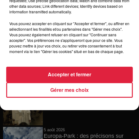
requested; Use precise geolocation data; Match and combine data from
other data sources; Link different devices; Identify devices based on
6 août 2026
Tags antisémites à Strasbourg :
information transmitted automatically.
Catherine Trautmann réagit
Vous pouvez accepter en cliquant sur "Accepter et fermer", ou affiner en
sélectionnant les finalités et/ou partenaires dans "Gérer mes choix".
Vous pouvez également refuser en cliquant sur "Continuer sans
accepter". Vos préférences ne s'appliqueront que pour ce site. Vous
pouvez mettre à jour vos choix, ou retirer votre consentement à tout
6 août 2026
moment via le lien "Gérer les cookies" situé en bas de chaque page.
Au zoo de Mulhouse : rencontre
avec les flamants rouges
Accepter et fermer
Gérer mes choix
6 août 2026
Les dernières infos sur la venue du
pape à Metz en septembre
5 août 2026
Europa-Park : des précisons sur