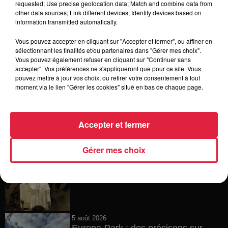
requested; Use precise geolocation data; Match and combine data from
other data sources; Link different devices; Identify devices based on
15h54
information transmitted automatically.
Tags antisémites à Strasbourg :
Catherine Trautmann réagit
Vous pouvez accepter en cliquant sur "Accepter et fermer", ou affiner en
sélectionnant les finalités et/ou partenaires dans "Gérer mes choix".
Vous pouvez également refuser en cliquant sur "Continuer sans
accepter". Vos préférences ne s'appliqueront que pour ce site. Vous
pouvez mettre à jour vos choix, ou retirer votre consentement à tout
14h33
moment via le lien "Gérer les cookies" situé en bas de chaque page.
Au zoo de Mulhouse : rencontre
avec les flamants rouges
Accepter et fermer
Gérer mes choix
12h23
Les dernières infos sur la venue du
pape à Metz en septembre
5 août 2026