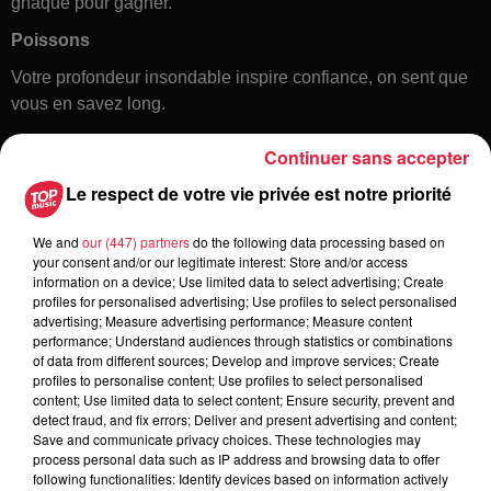
gnaque pour gagner.
Poissons
Votre profondeur insondable inspire confiance, on sent que
vous en savez long.
Continuer sans accepter
Le respect de votre vie privée est notre priorité
We and
our (447) partners
do the following data processing based on
your consent and/or our legitimate interest: Store and/or access
information on a device; Use limited data to select advertising; Create
profiles for personalised advertising; Use profiles to select personalised
Toute l'actu
advertising; Measure advertising performance; Measure content
performance; Understand audiences through statistics or combinations
of data from different sources; Develop and improve services; Create
16h00
profiles to personalise content; Use profiles to select personalised
À Hoerdt, de l’eau brune sort des
content; Use limited data to select content; Ensure security, prevent and
detect fraud, and fix errors; Deliver and present advertising and content;
robinets
Save and communicate privacy choices. These technologies may
process personal data such as IP address and browsing data to offer
following functionalities: Identify devices based on information actively