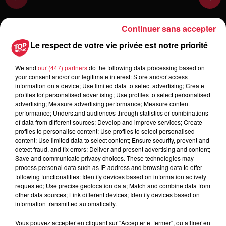
Continuer sans accepter
Le respect de votre vie privée est notre priorité
Toute l'actu
We and
our (447) partners
do the following data processing based on
your consent and/or our legitimate interest: Store and/or access
information on a device; Use limited data to select advertising; Create
6 août 2026
profiles for personalised advertising; Use profiles to select personalised
À Hoerdt, de l’eau brune sort des
advertising; Measure advertising performance; Measure content
robinets
performance; Understand audiences through statistics or combinations
of data from different sources; Develop and improve services; Create
profiles to personalise content; Use profiles to select personalised
content; Use limited data to select content; Ensure security, prevent and
detect fraud, and fix errors; Deliver and present advertising and content;
6 août 2026
Save and communicate privacy choices. These technologies may
Tags antisémites à Strasbourg :
process personal data such as IP address and browsing data to offer
Catherine Trautmann réagit
following functionalities: Identify devices based on information actively
requested; Use precise geolocation data; Match and combine data from
other data sources; Link different devices; Identify devices based on
information transmitted automatically.
6 août 2026
Vous pouvez accepter en cliquant sur "Accepter et fermer", ou affiner en