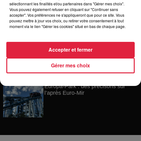
Au zoo de Mulhouse : rencontre
sélectionnant les finalités et/ou partenaires dans "Gérer mes choix".
avec les flamants rouges
Vous pouvez également refuser en cliquant sur "Continuer sans
accepter". Vos préférences ne s'appliqueront que pour ce site. Vous
pouvez mettre à jour vos choix, ou retirer votre consentement à tout
moment via le lien "Gérer les cookies" situé en bas de chaque page.
6 août 2026
Les dernières infos sur la venue du
Accepter et fermer
pape à Metz en septembre
Gérer mes choix
5 août 2026
Europa-Park : des précisons sur
l’après Euro-Mir