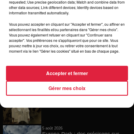
requested; Use precise geolocation data; Match and combine data from
other data sources; Link different devices; Identify devices based on
6 août 2026
information transmitted automatically.
Tags antisémites à Strasbourg :
Catherine Trautmann réagit
Vous pouvez accepter en cliquant sur "Accepter et fermer", ou affiner en
sélectionnant les finalités et/ou partenaires dans "Gérer mes choix".
Vous pouvez également refuser en cliquant sur "Continuer sans
accepter". Vos préférences ne s'appliqueront que pour ce site. Vous
pouvez mettre à jour vos choix, ou retirer votre consentement à tout
6 août 2026
moment via le lien "Gérer les cookies" situé en bas de chaque page.
Au zoo de Mulhouse : rencontre
avec les flamants rouges
Accepter et fermer
Gérer mes choix
6 août 2026
Les dernières infos sur la venue du
pape à Metz en septembre
5 août 2026