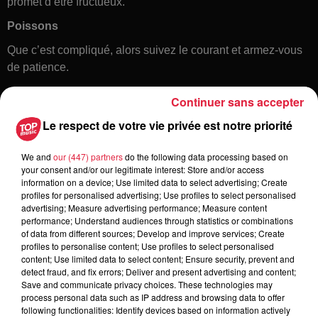
promet d’être fructueux.
Poissons
Que c’est compliqué, alors suivez le courant et armez-vous
de patience.
Continuer sans accepter
Le respect de votre vie privée est notre priorité
We and
our (447) partners
do the following data processing based on
your consent and/or our legitimate interest: Store and/or access
information on a device; Use limited data to select advertising; Create
profiles for personalised advertising; Use profiles to select personalised
Toute l'actu
advertising; Measure advertising performance; Measure content
performance; Understand audiences through statistics or combinations
of data from different sources; Develop and improve services; Create
6 août 2026
profiles to personalise content; Use profiles to select personalised
À Hoerdt, de l’eau brune sort des
content; Use limited data to select content; Ensure security, prevent and
detect fraud, and fix errors; Deliver and present advertising and content;
robinets
Save and communicate privacy choices. These technologies may
process personal data such as IP address and browsing data to offer
following functionalities: Identify devices based on information actively