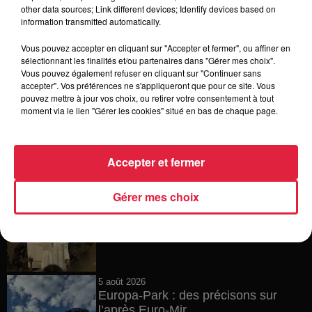
6 août 2026
other data sources; Link different devices; Identify devices based on
Tags antisémites à Strasbourg :
information transmitted automatically.
Catherine Trautmann réagit
Vous pouvez accepter en cliquant sur "Accepter et fermer", ou affiner en
sélectionnant les finalités et/ou partenaires dans "Gérer mes choix".
Vous pouvez également refuser en cliquant sur "Continuer sans
accepter". Vos préférences ne s'appliqueront que pour ce site. Vous
6 août 2026
pouvez mettre à jour vos choix, ou retirer votre consentement à tout
Au zoo de Mulhouse : rencontre
moment via le lien "Gérer les cookies" situé en bas de chaque page.
avec les flamants rouges
Accepter et fermer
6 août 2026
Gérer mes choix
Les dernières infos sur la venue du
pape à Metz en septembre
5 août 2026
Europa-Park : des précisons sur
l’après Euro-Mir