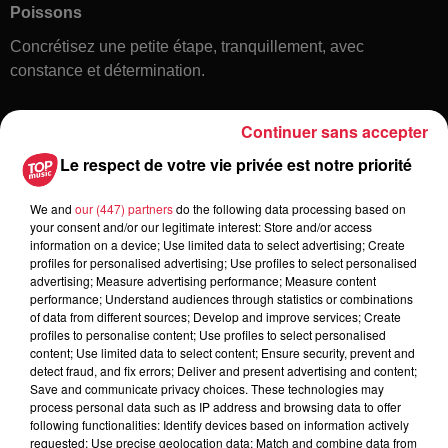
Poissons
Concrétisez une petite étape, tranquillement, avec
constance et détermination.
Continuer sans accepter
Le respect de votre vie privée est notre priorité
We and
our (447) partners
do the following data processing based on
your consent and/or our legitimate interest: Store and/or access
information on a device; Use limited data to select advertising; Create
Toute l'actu
profiles for personalised advertising; Use profiles to select personalised
advertising; Measure advertising performance; Measure content
performance; Understand audiences through statistics or combinations
of data from different sources; Develop and improve services; Create
6 août 2026
profiles to personalise content; Use profiles to select personalised
À Hoerdt, de l’eau brune sort des
content; Use limited data to select content; Ensure security, prevent and
robinets
detect fraud, and fix errors; Deliver and present advertising and content;
Save and communicate privacy choices. These technologies may
process personal data such as IP address and browsing data to offer
following functionalities: Identify devices based on information actively
requested; Use precise geolocation data; Match and combine data from