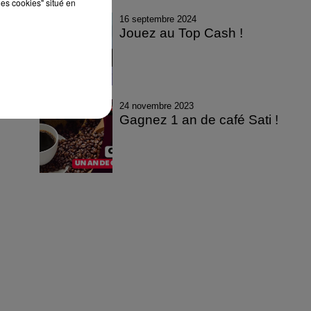
les cookies" situé en
16 septembre 2024
Jouez au Top Cash !
24 novembre 2023
Gagnez 1 an de café Sati !