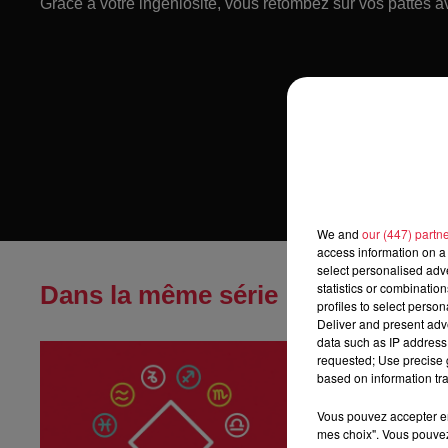
Grâce à votre ingéniosité, vous retombez sur vos pattes a
We and
our (447) partn
access information on a 
select personalised ad
statistics or combinatio
Dans la même série
profiles to select person
Deliver and present adv
data such as IP address 
Horoscope du
requested; Use precise g
Horoscope du jeu
based on information tra
Vous pouvez accepter en 
mes choix". Vous pouvez