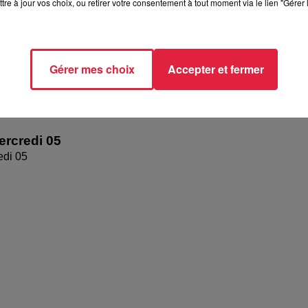
tre à jour vos choix, ou retirer votre consentement à tout moment via le lien "Gérer 
Gérer mes choix
Accepter et fermer
rcredi 05
edi 05