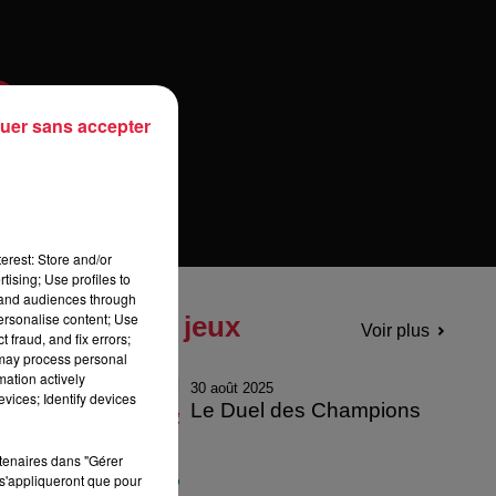
uer sans accepter
erest: Store and/or
tising; Use profiles to
tand audiences through
personalise content; Use
Tous les jeux
Voir plus
 fraud, and fix errors;
 may process personal
mation actively
30 août 2025
vices; Identify devices
Le Duel des Champions
rtenaires dans "Gérer
s'appliqueront que pour