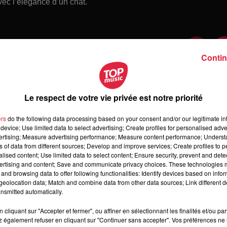
vec l’élégance d’un chat.
Contin
Le respect de votre vie privée est notre priorité
ers
do the following data processing based on your consent and/or our legitimate int
device; Use limited data to select advertising; Create profiles for personalised adver
vertising; Measure advertising performance; Measure content performance; Unders
ns of data from different sources; Develop and improve services; Create profiles to 
alised content; Use limited data to select content; Ensure security, prevent and detect
ertising and content; Save and communicate privacy choices. These technologies
and browsing data to offer following functionalities: Identify devices based on infor
 jeudi 6 août 2026
eolocation data; Match and combine data from other data sources; Link different de
di 6 août 2026
nsmitted automatically.
cliquant sur "Accepter et fermer", ou affiner en sélectionnant les finalités et/ou pa
 également refuser en cliquant sur "Continuer sans accepter". Vos préférences ne 