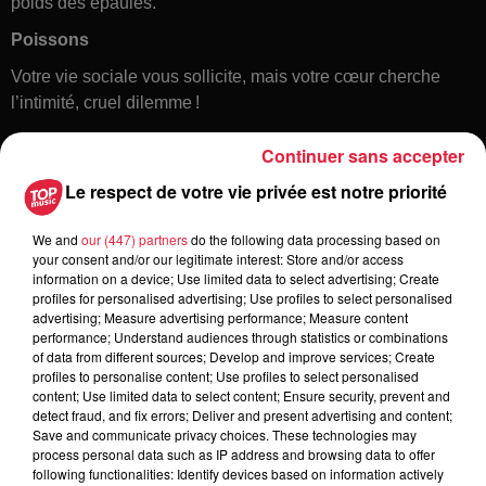
poids des épaules.
Poissons
Votre vie sociale vous sollicite, mais votre cœur cherche
l’intimité, cruel dilemme !
Continuer sans accepter
Le respect de votre vie privée est notre priorité
We and
our (447) partners
do the following data processing based on
your consent and/or our legitimate interest: Store and/or access
information on a device; Use limited data to select advertising; Create
profiles for personalised advertising; Use profiles to select personalised
Toute l'actu
advertising; Measure advertising performance; Measure content
performance; Understand audiences through statistics or combinations
of data from different sources; Develop and improve services; Create
5 août 2026
profiles to personalise content; Use profiles to select personalised
Europa-Park : des précisons sur
content; Use limited data to select content; Ensure security, prevent and
detect fraud, and fix errors; Deliver and present advertising and content;
l’après Euro-Mir
Save and communicate privacy choices. These technologies may
process personal data such as IP address and browsing data to offer
following functionalities: Identify devices based on information actively