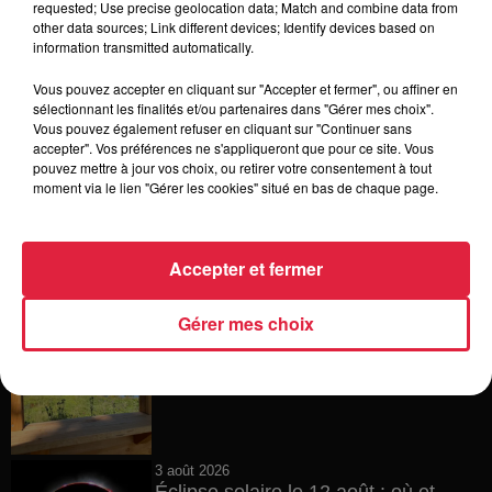
requested; Use precise geolocation data; Match and combine data from
other data sources; Link different devices; Identify devices based on
4 août 2026
information transmitted automatically.
Vélos d'occasion en Alsace : les
meilleures adresses pour rouler à...
Vous pouvez accepter en cliquant sur "Accepter et fermer", ou affiner en
sélectionnant les finalités et/ou partenaires dans "Gérer mes choix".
Vous pouvez également refuser en cliquant sur "Continuer sans
accepter". Vos préférences ne s'appliqueront que pour ce site. Vous
pouvez mettre à jour vos choix, ou retirer votre consentement à tout
4 août 2026
moment via le lien "Gérer les cookies" situé en bas de chaque page.
Bischheim : disparition d’une
adolescente de 16 ans
Accepter et fermer
Gérer mes choix
4 août 2026
Muttersholtz : après SensoRied,
voilà BotaRied
3 août 2026