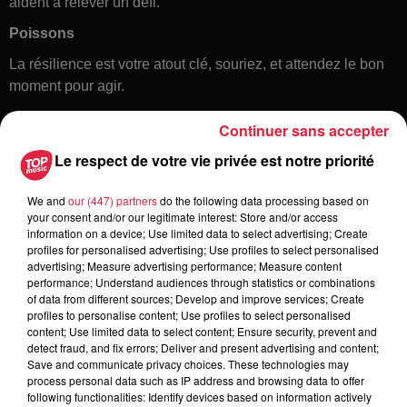
aident à relever un défi.
Poissons
La résilience est votre atout clé, souriez, et attendez le bon
moment pour agir.
Continuer sans accepter
Le respect de votre vie privée est notre priorité
We and
our (447) partners
do the following data processing based on
your consent and/or our legitimate interest: Store and/or access
information on a device; Use limited data to select advertising; Create
profiles for personalised advertising; Use profiles to select personalised
Toute l'actu
advertising; Measure advertising performance; Measure content
performance; Understand audiences through statistics or combinations
of data from different sources; Develop and improve services; Create
6 août 2026
profiles to personalise content; Use profiles to select personalised
À Hoerdt, de l’eau brune sort des
content; Use limited data to select content; Ensure security, prevent and
detect fraud, and fix errors; Deliver and present advertising and content;
robinets
Save and communicate privacy choices. These technologies may
process personal data such as IP address and browsing data to offer
following functionalities: Identify devices based on information actively