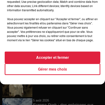
requested; Use precise geolocation data; Match and combine data from
other data sources; Link different devices; Identify devices based on
6 août 2026
information transmitted automatically.
Tags antisémites à Strasbourg :
Catherine Trautmann réagit
Vous pouvez accepter en cliquant sur "Accepter et fermer", ou affiner en
sélectionnant les finalités et/ou partenaires dans "Gérer mes choix".
Vous pouvez également refuser en cliquant sur "Continuer sans
accepter". Vos préférences ne s'appliqueront que pour ce site. Vous
pouvez mettre à jour vos choix, ou retirer votre consentement à tout
6 août 2026
moment via le lien "Gérer les cookies" situé en bas de chaque page.
Au zoo de Mulhouse : rencontre
avec les flamants rouges
Accepter et fermer
Gérer mes choix
6 août 2026
Les dernières infos sur la venue du
pape à Metz en septembre
5 août 2026