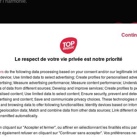
er l’harmonie.
Contin
Le respect de votre vie privée est notre priorité
ers
do the following data processing based on your consent and/or our legitimate int
device; Use limited data to select advertising; Create profiles for personalised adver
vertising; Measure advertising performance; Measure content performance; Unders
ns of data from different sources; Develop and improve services; Create profiles to 
alised content; Use limited data to select content; Ensure security, prevent and detect
ertising and content; Save and communicate privacy choices. These technologies
and browsing data to offer following functionalities: Identify devices based on infor
 samedi 08 août 2026
eolocation data; Match and combine data from other data sources; Link different de
medi 08 août 2026
nsmitted automatically.
cliquant sur "Accepter et fermer", ou affiner en sélectionnant les finalités et/ou pa
 également refuser en cliquant sur "Continuer sans accepter". Vos préférences ne 