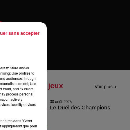
uer sans accepter
erest: Store and/or
tising; Use profiles to
tand audiences through
personalise content; Use
Tous les jeux
Voir plus
 fraud, and fix errors;
 may process personal
mation actively
30 août 2025
vices; Identify devices
Le Duel des Champions
rtenaires dans "Gérer
s'appliqueront que pour