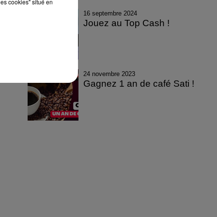
les cookies" situé en
16 septembre 2024
Jouez au Top Cash !
24 novembre 2023
Gagnez 1 an de café Sati !