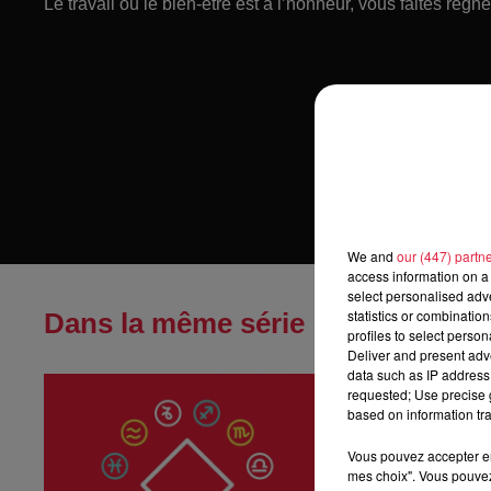
Le travail ou le bien-être est à l’honneur, vous faites régn
We and
our (447) partn
access information on a 
select personalised ad
statistics or combinatio
Dans la même série
profiles to select person
Deliver and present adv
data such as IP address 
Horoscope du
requested; Use precise g
Horoscope du sa
based on information tra
Vous pouvez accepter en 
mes choix". Vous pouvez