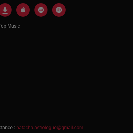
Top Music
stance :
natacha.astrologue@gmail.com