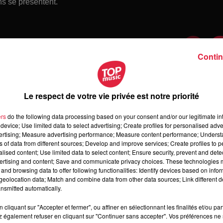
ns se présentent.
Contin
Le respect de votre vie privée est notre priorité
ers
do the following data processing based on your consent and/or our legitimate int
device; Use limited data to select advertising; Create profiles for personalised adver
vertising; Measure advertising performance; Measure content performance; Unders
ns of data from different sources; Develop and improve services; Create profiles to 
alised content; Use limited data to select content; Ensure security, prevent and detect
ertising and content; Save and communicate privacy choices. These technologies
and browsing data to offer following functionalities: Identify devices based on infor
 dimanche 09 août 2026
eolocation data; Match and combine data from other data sources; Link different de
manche 09 août 2026
nsmitted automatically.
cliquant sur "Accepter et fermer", ou affiner en sélectionnant les finalités et/ou pa
 également refuser en cliquant sur "Continuer sans accepter". Vos préférences ne 