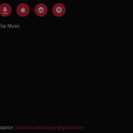
Top Music
stance :
natacha.astrologue@gmail.com