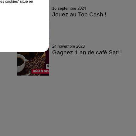
les cookies" situé en
16 septembre 2024
Jouez au Top Cash !
24 novembre 2023
Gagnez 1 an de café Sati !