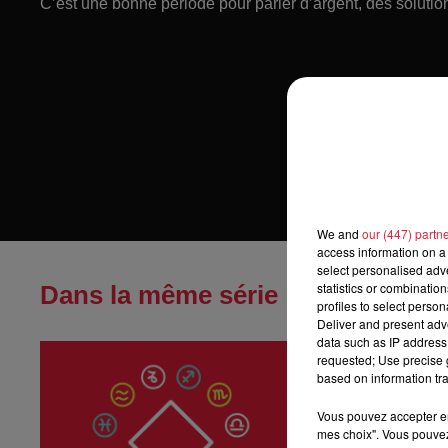
C’est une bonne période pour parler d’argent, des solutio
We and
our (447) partn
access information on a 
select personalised ad
statistics or combinatio
Dans la même série
profiles to select person
Deliver and present adv
data such as IP address 
Horoscope du
requested; Use precise g
Horoscope du di
based on information tra
Vous pouvez accepter en 
mes choix". Vous pouvez