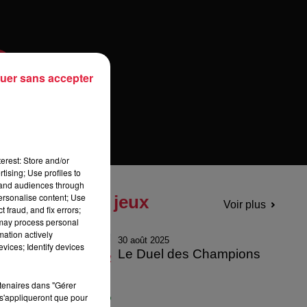
uer sans accepter
erest: Store and/or
tising; Use profiles to
tand audiences through
personalise content; Use
Tous les jeux
Voir plus
 fraud, and fix errors;
 may process personal
mation actively
30 août 2025
vices; Identify devices
Le Duel des Champions
rtenaires dans "Gérer
s'appliqueront que pour