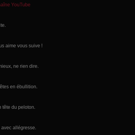
chaîne YouTube
te.
ous aime vous suive !
ieux, ne rien dire.
tes en ébullition.
n tête du peloton.
 avec allégresse.