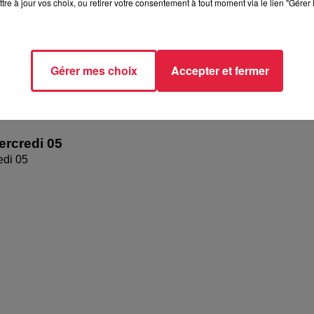
tre à jour vos choix, ou retirer votre consentement à tout moment via le lien "Gérer 
Gérer mes choix
Accepter et fermer
rcredi 05
edi 05