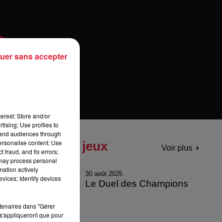
uer sans accepter
erest: Store and/or
tising; Use profiles to
tand audiences through
personalise content; Use
Tous les jeux
Voir plus
 fraud, and fix errors;
 may process personal
mation actively
30 août 2025
vices; Identify devices
Le Duel des Champions
rtenaires dans "Gérer
s'appliqueront que pour