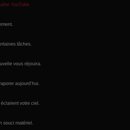
chaîne YouTube
ement.
ertaines tâches.
velle vous réjouira.
évaporer aujourd’hui.
lairent votre ciel.
 souci matériel.