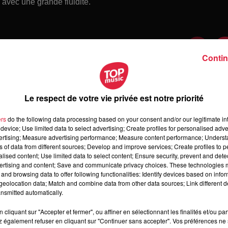
 avec une grande fluidité.
Contin
Le respect de votre vie privée est notre priorité
ers
do the following data processing based on your consent and/or our legitimate int
device; Use limited data to select advertising; Create profiles for personalised adver
vertising; Measure advertising performance; Measure content performance; Unders
ns of data from different sources; Develop and improve services; Create profiles to 
alised content; Use limited data to select content; Ensure security, prevent and detect
ertising and content; Save and communicate privacy choices. These technologies
and browsing data to offer following functionalities: Identify devices based on infor
 jeudi 6 août 2026
eolocation data; Match and combine data from other data sources; Link different de
di 6 août 2026
nsmitted automatically.
cliquant sur "Accepter et fermer", ou affiner en sélectionnant les finalités et/ou pa
 également refuser en cliquant sur "Continuer sans accepter". Vos préférences ne 