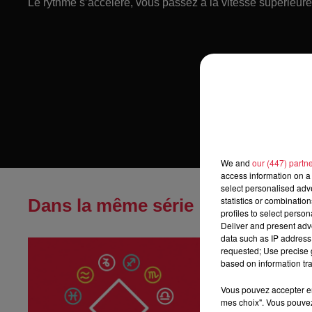
Le rythme s’accélère, vous passez à la vitesse supérieure
We and
our (447) partn
access information on a 
select personalised ad
statistics or combinatio
Dans la même série
profiles to select person
Deliver and present adv
data such as IP address 
Horoscope du
requested; Use precise g
Horoscope du jeu
based on information tra
Vous pouvez accepter en 
mes choix". Vous pouvez