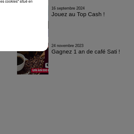
les cookies" situé en
16 septembre 2024
Jouez au Top Cash !
24 novembre 2023
Gagnez 1 an de café Sati !