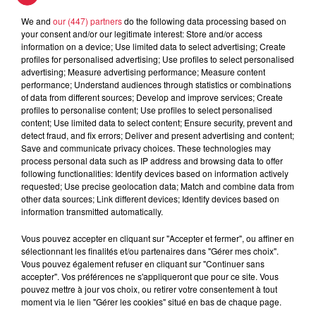
We and
our (447) partners
do the following data processing based on
your consent and/or our legitimate interest: Store and/or access
5 août 2026
Europa-Park : des précisons sur
information on a device; Use limited data to select advertising; Create
profiles for personalised advertising; Use profiles to select personalised
l’après Euro-Mir
advertising; Measure advertising performance; Measure content
performance; Understand audiences through statistics or combinations
of data from different sources; Develop and improve services; Create
profiles to personalise content; Use profiles to select personalised
content; Use limited data to select content; Ensure security, prevent and
detect fraud, and fix errors; Deliver and present advertising and content;
Save and communicate privacy choices. These technologies may
process personal data such as IP address and browsing data to offer
Dans la même série
following functionalities: Identify devices based on information actively
requested; Use precise geolocation data; Match and combine data from
other data sources; Link different devices; Identify devices based on
information transmitted automatically.
Horoscope du samedi 08 août
2026
Vous pouvez accepter en cliquant sur "Accepter et fermer", ou affiner en
Horoscope du samedi 08 août 2026
sélectionnant les finalités et/ou partenaires dans "Gérer mes choix".
Vous pouvez également refuser en cliquant sur "Continuer sans
accepter". Vos préférences ne s'appliqueront que pour ce site. Vous
pouvez mettre à jour vos choix, ou retirer votre consentement à tout
moment via le lien "Gérer les cookies" situé en bas de chaque page.
Horoscope du vendredi 07 août