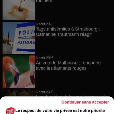
robinets
6 août 2026
Tags antisémites à Strasbourg :
Catherine Trautmann réagit
6 août 2026
Au zoo de Mulhouse : rencontre
avec les flamants rouges
6 août 2026
Les dernières infos sur la venue du
Continuer sans accepter
pape à Metz en septembre
Le respect de votre vie privée est notre priorité