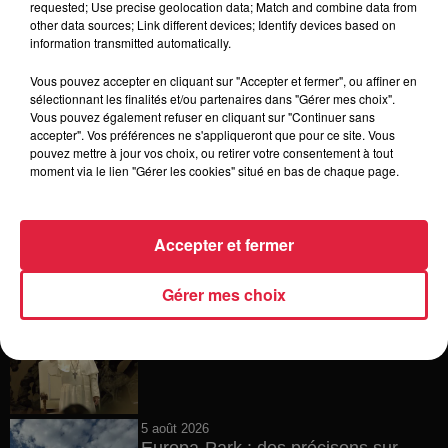
requested; Use precise geolocation data; Match and combine data from
other data sources; Link different devices; Identify devices based on
15h54
information transmitted automatically.
Tags antisémites à Strasbourg :
Catherine Trautmann réagit
Vous pouvez accepter en cliquant sur "Accepter et fermer", ou affiner en
sélectionnant les finalités et/ou partenaires dans "Gérer mes choix".
Vous pouvez également refuser en cliquant sur "Continuer sans
accepter". Vos préférences ne s'appliqueront que pour ce site. Vous
pouvez mettre à jour vos choix, ou retirer votre consentement à tout
14h33
moment via le lien "Gérer les cookies" situé en bas de chaque page.
Au zoo de Mulhouse : rencontre
avec les flamants rouges
Accepter et fermer
Gérer mes choix
12h23
Les dernières infos sur la venue du
pape à Metz en septembre
5 août 2026