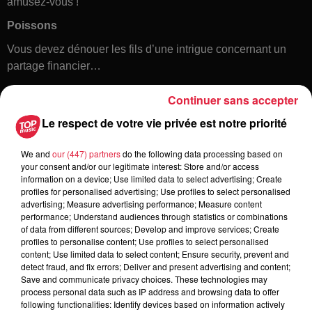
amusez-vous !
Poissons
Vous devez dénouer les fils d’une intrigue concernant un
partage financier…
Continuer sans accepter
Le respect de votre vie privée est notre priorité
We and
our (447) partners
do the following data processing based on
your consent and/or our legitimate interest: Store and/or access
information on a device; Use limited data to select advertising; Create
profiles for personalised advertising; Use profiles to select personalised
Toute l'actu
advertising; Measure advertising performance; Measure content
performance; Understand audiences through statistics or combinations
of data from different sources; Develop and improve services; Create
16h00
profiles to personalise content; Use profiles to select personalised
À Hoerdt, de l’eau brune sort des
content; Use limited data to select content; Ensure security, prevent and
detect fraud, and fix errors; Deliver and present advertising and content;
robinets
Save and communicate privacy choices. These technologies may
process personal data such as IP address and browsing data to offer
following functionalities: Identify devices based on information actively