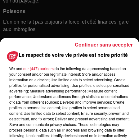
voir du paysage.
Poissons
L’union ne fait pas toujours la force, et côté finances, gare
aux imbroglios.
Continuer sans accepter
Le respect de votre vie privée est notre priorité
We and
our (447) partners
do the following data processing based on
your consent and/or our legitimate interest: Store and/or access
information on a device; Use limited data to select advertising; Create
profiles for personalised advertising; Use profiles to select personalised
Toute l'actu
advertising; Measure advertising performance; Measure content
performance; Understand audiences through statistics or combinations
of data from different sources; Develop and improve services; Create
6 août 2026
profiles to personalise content; Use profiles to select personalised
À Hoerdt, de l’eau brune sort des
content; Use limited data to select content; Ensure security, prevent and
detect fraud, and fix errors; Deliver and present advertising and content;
robinets
Save and communicate privacy choices. These technologies may
process personal data such as IP address and browsing data to offer
following functionalities: Identify devices based on information actively