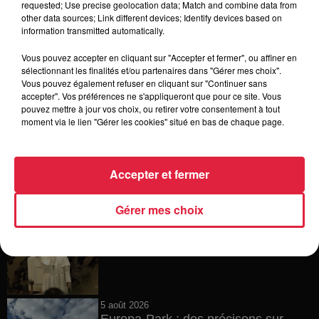
requested; Use precise geolocation data; Match and combine data from
other data sources; Link different devices; Identify devices based on
6 août 2026
information transmitted automatically.
Tags antisémites à Strasbourg :
Catherine Trautmann réagit
Vous pouvez accepter en cliquant sur "Accepter et fermer", ou affiner en
sélectionnant les finalités et/ou partenaires dans "Gérer mes choix".
Vous pouvez également refuser en cliquant sur "Continuer sans
accepter". Vos préférences ne s'appliqueront que pour ce site. Vous
pouvez mettre à jour vos choix, ou retirer votre consentement à tout
6 août 2026
moment via le lien "Gérer les cookies" situé en bas de chaque page.
Au zoo de Mulhouse : rencontre
avec les flamants rouges
Accepter et fermer
Gérer mes choix
6 août 2026
Les dernières infos sur la venue du
pape à Metz en septembre
5 août 2026