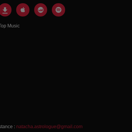
Top Music
stance :
natacha.astrologue@gmail.com