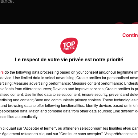
stance.
Contin
Le respect de votre vie privée est notre priorité
ers
do the following data processing based on your consent and/or our legitimate int
device; Use limited data to select advertising; Create profiles for personalised adver
vertising; Measure advertising performance; Measure content performance; Unders
ns of data from different sources; Develop and improve services; Create profiles to 
alised content; Use limited data to select content; Ensure security, prevent and detect
ertising and content; Save and communicate privacy choices. These technologies
and browsing data to offer following functionalities: Identify devices based on infor
 samedi 08 août 2026
eolocation data; Match and combine data from other data sources; Link different de
medi 08 août 2026
nsmitted automatically.
cliquant sur "Accepter et fermer", ou affiner en sélectionnant les finalités et/ou pa
 également refuser en cliquant sur "Continuer sans accepter". Vos préférences ne 