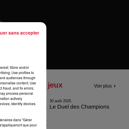
uer sans accepter
erest: Store and/or
tising; Use profiles to
tand audiences through
personalise content; Use
Tous les jeux
Voir plus
 fraud, and fix errors;
 may process personal
mation actively
30 août 2025
vices; Identify devices
Le Duel des Champions
rtenaires dans "Gérer
s'appliqueront que pour