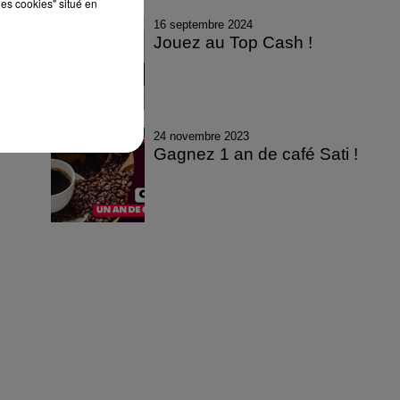
les cookies" situé en
16 septembre 2024
Jouez au Top Cash !
24 novembre 2023
Gagnez 1 an de café Sati !