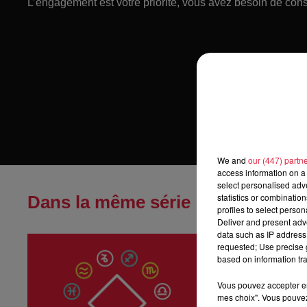
L’engagement est votre priorité, vous avez besoin de con
We and
our (447) partn
access information on a 
select personalised ad
statistics or combinatio
Dans la même série
profiles to select person
Deliver and present adv
data such as IP address 
Horoscope du
requested; Use precise g
Horoscope du sa
based on information tra
Vous pouvez accepter en 
mes choix". Vous pouvez