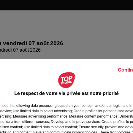
 vendredi 07 août 2026
dredi 07 août 2026
Contin
Le respect de votre vie privée est notre priorité
ers
do the following data processing based on your consent and/or our legitimate int
device; Use limited data to select advertising; Create profiles for personalised adver
vertising; Measure advertising performance; Measure content performance; Unders
ns of data from different sources; Develop and improve services; Create profiles to 
alised content; Use limited data to select content; Ensure security, prevent and detect
ertising and content; Save and communicate privacy choices. These technologies
 jeudi 6 août 2026