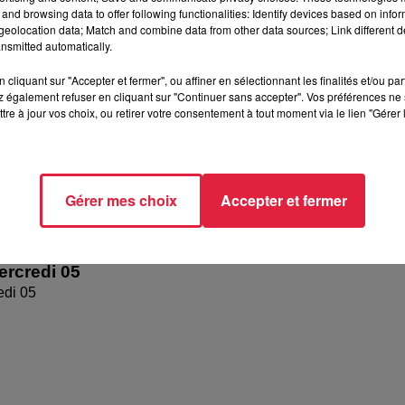
and browsing data to offer following functionalities: Identify devices based on infor
di 6 août 2026
eolocation data; Match and combine data from other data sources; Link different de
nsmitted automatically.
cliquant sur "Accepter et fermer", ou affiner en sélectionnant les finalités et/ou pa
 également refuser en cliquant sur "Continuer sans accepter". Vos préférences ne 
tre à jour vos choix, ou retirer votre consentement à tout moment via le lien "Gérer 
Gérer mes choix
Accepter et fermer
rcredi 05
edi 05