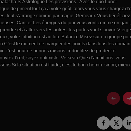
atacha-S-Astrologue Les prévisions : Avec le duo Lune-
que de piment tout ça à votre goût, alors vous vous chargez d’
vives, tout s’arrange comme par magie. Gémeaux Vous bénéficiez
ueuses. Cancer Les énergies du jour vous vont comme un gant,
rendre et à aller vers les autres, les portes vont s’ouvrir. Vierge
ux, votre intuition est au top. Balance Misez sur un groupe pou
ion C’est le moment de marquer des points dans tous les domai
air, c’est pour de bonnes raisons, redoublez de prudence.
ouvrez l’œil, soyez optimiste. Verseau Que d’ambitions, vous
ons Si la situation est fluide, c’est le bon chemin, sinon, mieux