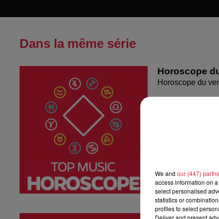
Dans la même série
Horoscope du
Horoscope du ven
We and
our (447) partn
access information on a 
select personalised ad
statistics or combinatio
profiles to select person
Deliver and present adv
Horoscope du