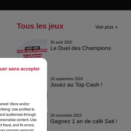
Tous les jeux
Voir plus
30 août 2025
Le Duel des Champions
uer sans accepter
16 septembre 2024
Jouez au Top Cash !
erest: Store and/or
tising; Use profiles to
tand audiences through
24 novembre 2023
personalise content; Use
Gagnez 1 an de café Sati !
 fraud, and fix errors;
 may process personal