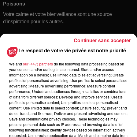
Poissons
Votre calme et votre bienveillance sont une source
d'inspiration pour les autres.
Continuer sans accepter
Le respect de votre vie privée est notre priorité
We and
our (447) partners
do the following data processing based on
your consent and/or our legitimate interest: Store and/or access
information on a device; Use limited data to select advertising; Create
Toute l'actu
profiles for personalised advertising; Use profiles to select personalised
advertising; Measure advertising performance; Measure content
performance; Understand audiences through statistics or combinations
of data from different sources; Develop and improve services; Create
6 août 2026
profiles to personalise content; Use profiles to select personalised
À Hoerdt, de l’eau brune sort des
content; Use limited data to select content; Ensure security, prevent and
robinets
detect fraud, and fix errors; Deliver and present advertising and content;
Save and communicate privacy choices. These technologies may
process personal data such as IP address and browsing data to offer
following functionalities: Identify devices based on information actively
requested; Use precise geolocation data; Match and combine data from