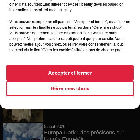
6 août 2026
other data sources; Link different devices; Identify devices based on
Tags antisémites à Strasbourg :
information transmitted automatically.
Catherine Trautmann réagit
Vous pouvez accepter en cliquant sur "Accepter et fermer", ou affiner en
sélectionnant les finalités et/ou partenaires dans "Gérer mes choix".
Vous pouvez également refuser en cliquant sur "Continuer sans
accepter". Vos préférences ne s'appliqueront que pour ce site. Vous
6 août 2026
pouvez mettre à jour vos choix, ou retirer votre consentement à tout
Au zoo de Mulhouse : rencontre
moment via le lien "Gérer les cookies" situé en bas de chaque page.
avec les flamants rouges
Accepter et fermer
6 août 2026
Gérer mes choix
Les dernières infos sur la venue du
pape à Metz en septembre
5 août 2026
Europa-Park : des précisons sur
l’après Euro-Mir