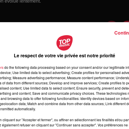
tion évolue lentement.
Contin
Le respect de votre vie privée est notre priorité
ers
do the following data processing based on your consent and/or our legitimate int
device; Use limited data to select advertising; Create profiles for personalised adver
vertising; Measure advertising performance; Measure content performance; Unders
ns of data from different sources; Develop and improve services; Create profiles to 
alised content; Use limited data to select content; Ensure security, prevent and detect
ertising and content; Save and communicate privacy choices. These technologies
and browsing data to offer following functionalities: Identify devices based on infor
 dimanche 09 août 2026
eolocation data; Match and combine data from other data sources; Link different de
manche 09 août 2026
nsmitted automatically.
cliquant sur "Accepter et fermer", ou affiner en sélectionnant les finalités et/ou pa
 également refuser en cliquant sur "Continuer sans accepter". Vos préférences ne 