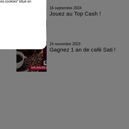
les cookies" situé en
16 septembre 2024
Jouez au Top Cash !
24 novembre 2023
Gagnez 1 an de café Sati !