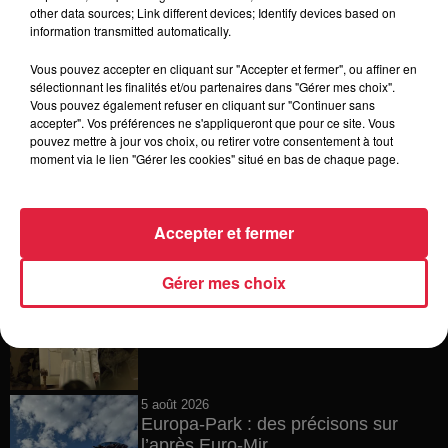
6 août 2026
other data sources; Link different devices; Identify devices based on
Tags antisémites à Strasbourg :
information transmitted automatically.
Catherine Trautmann réagit
Vous pouvez accepter en cliquant sur "Accepter et fermer", ou affiner en
sélectionnant les finalités et/ou partenaires dans "Gérer mes choix".
Vous pouvez également refuser en cliquant sur "Continuer sans
accepter". Vos préférences ne s'appliqueront que pour ce site. Vous
6 août 2026
pouvez mettre à jour vos choix, ou retirer votre consentement à tout
Au zoo de Mulhouse : rencontre
moment via le lien "Gérer les cookies" situé en bas de chaque page.
avec les flamants rouges
Accepter et fermer
6 août 2026
Gérer mes choix
Les dernières infos sur la venue du
pape à Metz en septembre
5 août 2026
Europa-Park : des précisons sur
l’après Euro-Mir