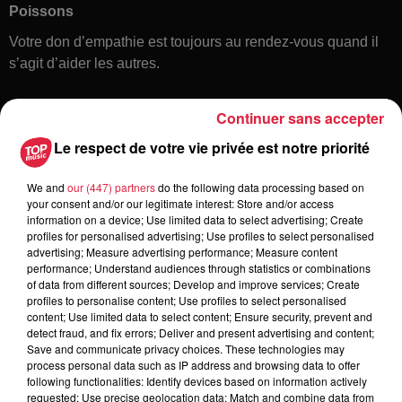
Poissons
Votre don d’empathie est toujours au rendez-vous quand il
s’agit d’aider les autres.
Continuer sans accepter
Le respect de votre vie privée est notre priorité
We and
our (447) partners
do the following data processing based on
your consent and/or our legitimate interest: Store and/or access
information on a device; Use limited data to select advertising; Create
Toute l'actu
profiles for personalised advertising; Use profiles to select personalised
advertising; Measure advertising performance; Measure content
performance; Understand audiences through statistics or combinations
of data from different sources; Develop and improve services; Create
6 août 2026
profiles to personalise content; Use profiles to select personalised
À Hoerdt, de l’eau brune sort des
content; Use limited data to select content; Ensure security, prevent and
robinets
detect fraud, and fix errors; Deliver and present advertising and content;
Save and communicate privacy choices. These technologies may
process personal data such as IP address and browsing data to offer
following functionalities: Identify devices based on information actively
requested; Use precise geolocation data; Match and combine data from