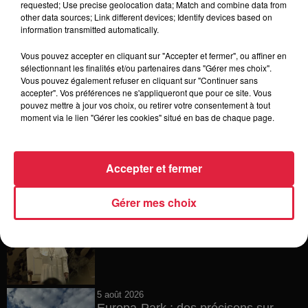
requested; Use precise geolocation data; Match and combine data from
other data sources; Link different devices; Identify devices based on
6 août 2026
information transmitted automatically.
Tags antisémites à Strasbourg :
Catherine Trautmann réagit
Vous pouvez accepter en cliquant sur "Accepter et fermer", ou affiner en
sélectionnant les finalités et/ou partenaires dans "Gérer mes choix".
Vous pouvez également refuser en cliquant sur "Continuer sans
accepter". Vos préférences ne s'appliqueront que pour ce site. Vous
pouvez mettre à jour vos choix, ou retirer votre consentement à tout
6 août 2026
moment via le lien "Gérer les cookies" situé en bas de chaque page.
Au zoo de Mulhouse : rencontre
avec les flamants rouges
Accepter et fermer
Gérer mes choix
6 août 2026
Les dernières infos sur la venue du
pape à Metz en septembre
5 août 2026