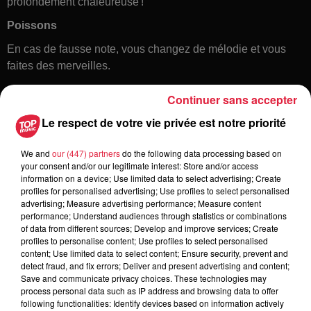
profondément chaleureuse !
Poissons
En cas de fausse note, vous changez de mélodie et vous
faites des merveilles.
Continuer sans accepter
Le respect de votre vie privée est notre priorité
We and
our (447) partners
do the following data processing based on
your consent and/or our legitimate interest: Store and/or access
information on a device; Use limited data to select advertising; Create
profiles for personalised advertising; Use profiles to select personalised
Toute l'actu
advertising; Measure advertising performance; Measure content
performance; Understand audiences through statistics or combinations
of data from different sources; Develop and improve services; Create
6 août 2026
profiles to personalise content; Use profiles to select personalised
À Hoerdt, de l’eau brune sort des
content; Use limited data to select content; Ensure security, prevent and
detect fraud, and fix errors; Deliver and present advertising and content;
robinets
Save and communicate privacy choices. These technologies may
process personal data such as IP address and browsing data to offer
following functionalities: Identify devices based on information actively