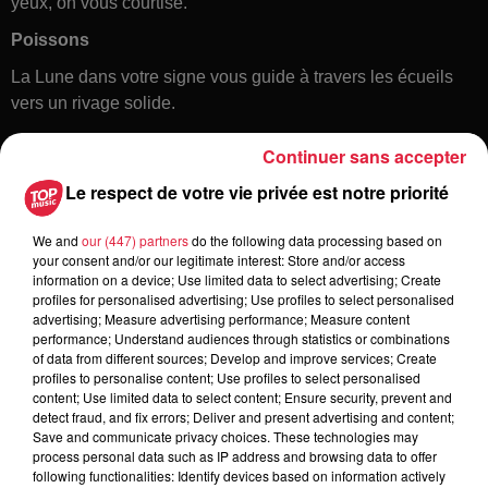
yeux, on vous courtise.
Poissons
La Lune dans votre signe vous guide à travers les écueils
vers un rivage solide.
Continuer sans accepter
Le respect de votre vie privée est notre priorité
We and
our (447) partners
do the following data processing based on
your consent and/or our legitimate interest: Store and/or access
information on a device; Use limited data to select advertising; Create
profiles for personalised advertising; Use profiles to select personalised
Toute l'actu
advertising; Measure advertising performance; Measure content
performance; Understand audiences through statistics or combinations
of data from different sources; Develop and improve services; Create
12h23
profiles to personalise content; Use profiles to select personalised
Les dernières infos sur la venue du
content; Use limited data to select content; Ensure security, prevent and
detect fraud, and fix errors; Deliver and present advertising and content;
pape à Metz en septembre
Save and communicate privacy choices. These technologies may
process personal data such as IP address and browsing data to offer
following functionalities: Identify devices based on information actively