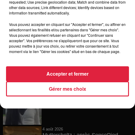
requested; Use precise geolocation data; Match and combine data from
other data sources; Link different devices; Identify devices based on
5 août 2026
information transmitted automatically.
Europa-Park : des précisons sur
l’après Euro-Mir
Vous pouvez accepter en cliquant sur "Accepter et fermer", ou affiner en
sélectionnant les finalités et/ou partenaires dans "Gérer mes choix".
Vous pouvez également refuser en cliquant sur "Continuer sans
accepter". Vos préférences ne s'appliqueront que pour ce site. Vous
pouvez mettre à jour vos choix, ou retirer votre consentement à tout
4 août 2026
moment via le lien "Gérer les cookies" situé en bas de chaque page.
Vélos d'occasion en Alsace : les
meilleures adresses pour rouler à...
Accepter et fermer
Gérer mes choix
4 août 2026
Bischheim : disparition d’une
adolescente de 16 ans
4 août 2026