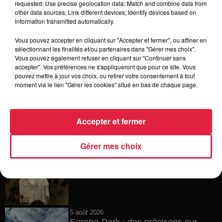
requested; Use precise geolocation data; Match and combine data from
other data sources; Link different devices; Identify devices based on
6 août 2026
information transmitted automatically.
Tags antisémites à Strasbourg :
Catherine Trautmann réagit
Vous pouvez accepter en cliquant sur "Accepter et fermer", ou affiner en
sélectionnant les finalités et/ou partenaires dans "Gérer mes choix".
Vous pouvez également refuser en cliquant sur "Continuer sans
accepter". Vos préférences ne s'appliqueront que pour ce site. Vous
pouvez mettre à jour vos choix, ou retirer votre consentement à tout
6 août 2026
moment via le lien "Gérer les cookies" situé en bas de chaque page.
Au zoo de Mulhouse : rencontre
avec les flamants rouges
Accepter et fermer
Gérer mes choix
6 août 2026
Les dernières infos sur la venue du
pape à Metz en septembre
5 août 2026