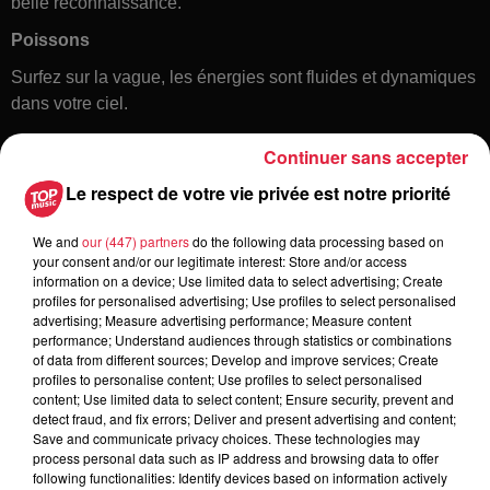
belle reconnaissance.
Poissons
Surfez sur la vague, les énergies sont fluides et dynamiques
dans votre ciel.
Continuer sans accepter
Le respect de votre vie privée est notre priorité
We and
our (447) partners
do the following data processing based on
your consent and/or our legitimate interest: Store and/or access
information on a device; Use limited data to select advertising; Create
profiles for personalised advertising; Use profiles to select personalised
Toute l'actu
advertising; Measure advertising performance; Measure content
performance; Understand audiences through statistics or combinations
of data from different sources; Develop and improve services; Create
6 août 2026
profiles to personalise content; Use profiles to select personalised
À Hoerdt, de l’eau brune sort des
content; Use limited data to select content; Ensure security, prevent and
detect fraud, and fix errors; Deliver and present advertising and content;
robinets
Save and communicate privacy choices. These technologies may
process personal data such as IP address and browsing data to offer
following functionalities: Identify devices based on information actively