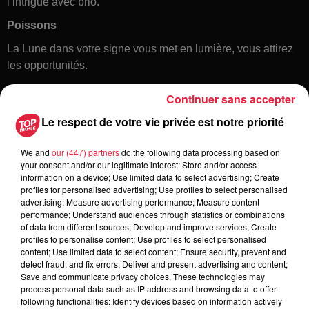
l’intrigue avec brio.
Poissons
La Lune dans votre signe vous met en lumière, vous attirez
les opportunités.
Continuer sans accepter
Le respect de votre vie privée est notre priorité
We and
our (447) partners
do the following data processing based on
your consent and/or our legitimate interest: Store and/or access
information on a device; Use limited data to select advertising; Create
profiles for personalised advertising; Use profiles to select personalised
Toute l'actu
advertising; Measure advertising performance; Measure content
performance; Understand audiences through statistics or combinations
of data from different sources; Develop and improve services; Create
6 août 2026
profiles to personalise content; Use profiles to select personalised
À Hoerdt, de l’eau brune sort des
content; Use limited data to select content; Ensure security, prevent and
detect fraud, and fix errors; Deliver and present advertising and content;
robinets
Save and communicate privacy choices. These technologies may
process personal data such as IP address and browsing data to offer
following functionalities: Identify devices based on information actively