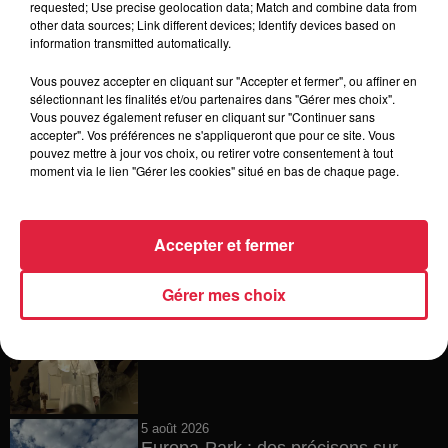
requested; Use precise geolocation data; Match and combine data from
other data sources; Link different devices; Identify devices based on
6 août 2026
information transmitted automatically.
Tags antisémites à Strasbourg :
Catherine Trautmann réagit
Vous pouvez accepter en cliquant sur "Accepter et fermer", ou affiner en
sélectionnant les finalités et/ou partenaires dans "Gérer mes choix".
Vous pouvez également refuser en cliquant sur "Continuer sans
accepter". Vos préférences ne s'appliqueront que pour ce site. Vous
pouvez mettre à jour vos choix, ou retirer votre consentement à tout
6 août 2026
moment via le lien "Gérer les cookies" situé en bas de chaque page.
Au zoo de Mulhouse : rencontre
avec les flamants rouges
Accepter et fermer
Gérer mes choix
6 août 2026
Les dernières infos sur la venue du
pape à Metz en septembre
5 août 2026