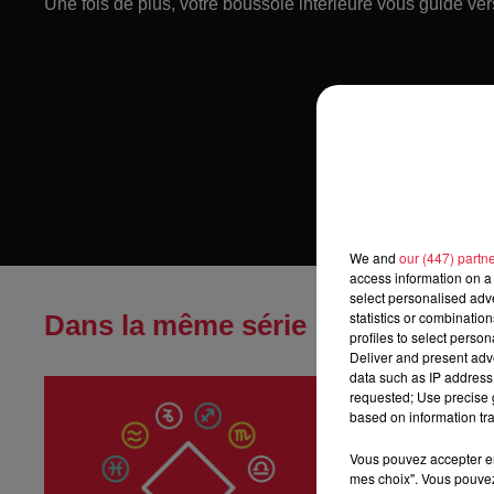
Une fois de plus, votre boussole intérieure vous guide ver
We and
our (447) partn
access information on a 
select personalised ad
statistics or combinatio
Dans la même série
profiles to select person
Deliver and present adv
data such as IP address 
Horoscope du
requested; Use precise g
Horoscope du jeu
based on information tra
Vous pouvez accepter en 
mes choix". Vous pouvez