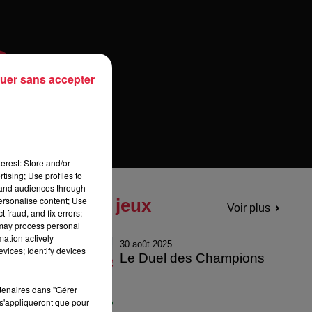
uer sans accepter
erest: Store and/or
tising; Use profiles to
tand audiences through
personalise content; Use
Tous les jeux
Voir plus
 fraud, and fix errors;
 may process personal
mation actively
30 août 2025
vices; Identify devices
Le Duel des Champions
rtenaires dans "Gérer
s'appliqueront que pour