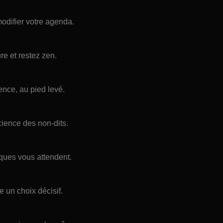
modifier votre agenda.
e et restez zen.
ence, au pied levé.
ience des non-dits.
iques vous attendent.
re un choix décisif.