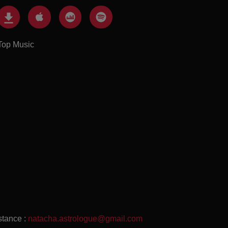
Top Music
stance :
natacha.astrologue@gmail.com