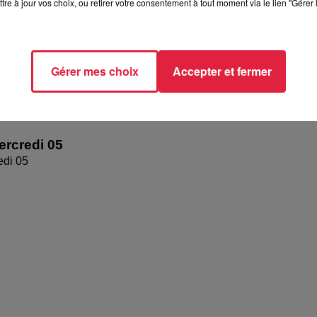
tre à jour vos choix, ou retirer votre consentement à tout moment via le lien "Gérer 
Gérer mes choix
Accepter et fermer
rcredi 05
edi 05