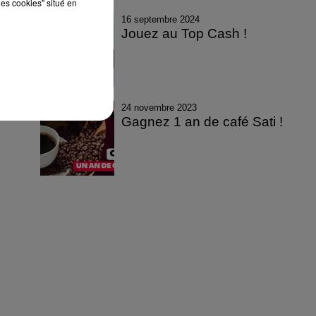
les cookies" situé en
16 septembre 2024
Jouez au Top Cash !
24 novembre 2023
Gagnez 1 an de café Sati !