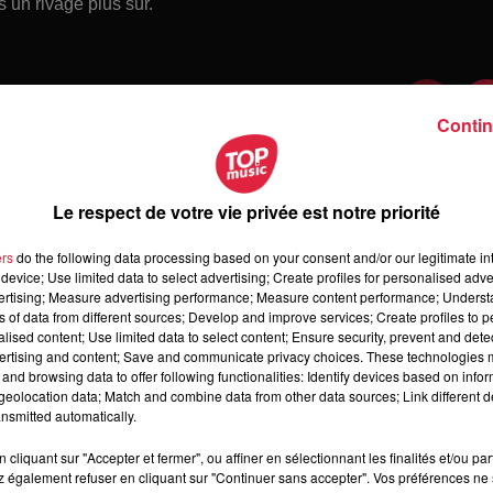
s un rivage plus sûr.
Contin
Le respect de votre vie privée est notre priorité
ers
do the following data processing based on your consent and/or our legitimate int
device; Use limited data to select advertising; Create profiles for personalised adver
vertising; Measure advertising performance; Measure content performance; Unders
ns of data from different sources; Develop and improve services; Create profiles to 
alised content; Use limited data to select content; Ensure security, prevent and detect
ertising and content; Save and communicate privacy choices. These technologies
and browsing data to offer following functionalities: Identify devices based on infor
 jeudi 6 août 2026
eolocation data; Match and combine data from other data sources; Link different de
di 6 août 2026
nsmitted automatically.
cliquant sur "Accepter et fermer", ou affiner en sélectionnant les finalités et/ou pa
 également refuser en cliquant sur "Continuer sans accepter". Vos préférences ne 