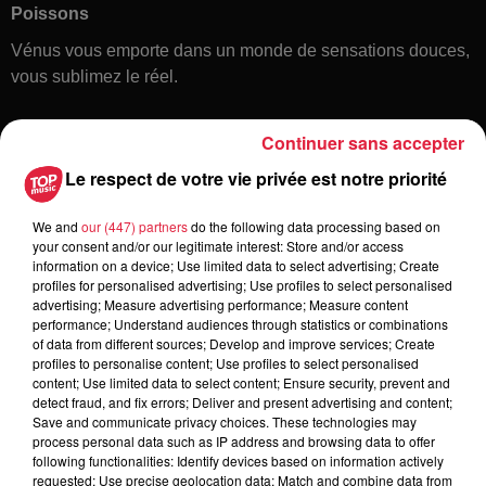
Poissons
Vénus vous emporte dans un monde de sensations douces,
vous sublimez le réel.
Continuer sans accepter
Le respect de votre vie privée est notre priorité
We and
our (447) partners
do the following data processing based on
your consent and/or our legitimate interest: Store and/or access
information on a device; Use limited data to select advertising; Create
Toute l'actu
profiles for personalised advertising; Use profiles to select personalised
advertising; Measure advertising performance; Measure content
performance; Understand audiences through statistics or combinations
of data from different sources; Develop and improve services; Create
16h11
profiles to personalise content; Use profiles to select personalised
Une journée à l'Écomusée d'Alsace à
content; Use limited data to select content; Ensure security, prevent and
Ungersheim
detect fraud, and fix errors; Deliver and present advertising and content;
Save and communicate privacy choices. These technologies may
process personal data such as IP address and browsing data to offer
following functionalities: Identify devices based on information actively
requested; Use precise geolocation data; Match and combine data from