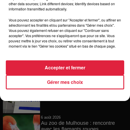
6h38
other data sources; Link different devices; Identify devices based on
Les sentiers poussettes de la Vallée
information transmitted automatically.
de Villé
Vous pouvez accepter en cliquant sur "Accepter et fermer", ou affiner en
sélectionnant les finalités et/ou partenaires dans "Gérer mes choix".
Vous pouvez également refuser en cliquant sur "Continuer sans
accepter". Vos préférences ne s'appliqueront que pour ce site. Vous
6 août 2026
pouvez mettre à jour vos choix, ou retirer votre consentement à tout
À Hoerdt, de l’eau brune sort des
moment via le lien "Gérer les cookies" situé en bas de chaque page.
robinets
Accepter et fermer
6 août 2026
Gérer mes choix
Tags antisémites à Strasbourg :
Catherine Trautmann réagit
6 août 2026
Au zoo de Mulhouse : rencontre
avec les flamants rouges