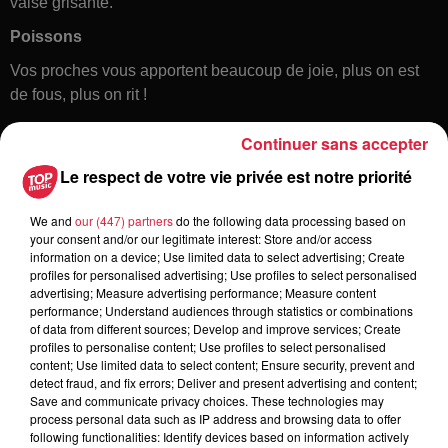
valse grisante.
Poissons
Vos proches vous apportent beaucoup de joie, plus on est
de fous, plus on rit !
Continuer sans accepter
Le respect de votre vie privée est notre priorité
We and
our (447) partners
do the following data processing based on
your consent and/or our legitimate interest: Store and/or access
information on a device; Use limited data to select advertising; Create
profiles for personalised advertising; Use profiles to select personalised
Toute l'actu
advertising; Measure advertising performance; Measure content
performance; Understand audiences through statistics or combinations
of data from different sources; Develop and improve services; Create
6 août 2026
profiles to personalise content; Use profiles to select personalised
À Hoerdt, de l’eau brune sort des
content; Use limited data to select content; Ensure security, prevent and
detect fraud, and fix errors; Deliver and present advertising and content;
robinets
Save and communicate privacy choices. These technologies may
process personal data such as IP address and browsing data to offer
following functionalities: Identify devices based on information actively