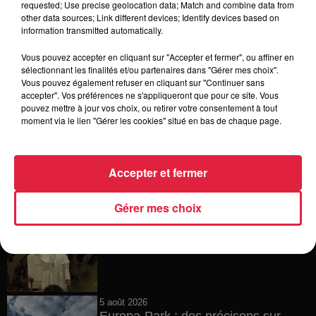
requested; Use precise geolocation data; Match and combine data from
other data sources; Link different devices; Identify devices based on
6 août 2026
information transmitted automatically.
Tags antisémites à Strasbourg :
Catherine Trautmann réagit
Vous pouvez accepter en cliquant sur "Accepter et fermer", ou affiner en
sélectionnant les finalités et/ou partenaires dans "Gérer mes choix".
Vous pouvez également refuser en cliquant sur "Continuer sans
accepter". Vos préférences ne s'appliqueront que pour ce site. Vous
pouvez mettre à jour vos choix, ou retirer votre consentement à tout
6 août 2026
moment via le lien "Gérer les cookies" situé en bas de chaque page.
Au zoo de Mulhouse : rencontre
avec les flamants rouges
Accepter et fermer
Gérer mes choix
6 août 2026
Les dernières infos sur la venue du
pape à Metz en septembre
5 août 2026