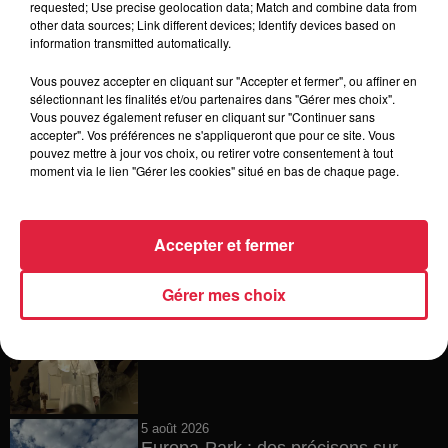
requested; Use precise geolocation data; Match and combine data from
other data sources; Link different devices; Identify devices based on
6 août 2026
information transmitted automatically.
Tags antisémites à Strasbourg :
Catherine Trautmann réagit
Vous pouvez accepter en cliquant sur "Accepter et fermer", ou affiner en
sélectionnant les finalités et/ou partenaires dans "Gérer mes choix".
Vous pouvez également refuser en cliquant sur "Continuer sans
accepter". Vos préférences ne s'appliqueront que pour ce site. Vous
pouvez mettre à jour vos choix, ou retirer votre consentement à tout
6 août 2026
moment via le lien "Gérer les cookies" situé en bas de chaque page.
Au zoo de Mulhouse : rencontre
avec les flamants rouges
Accepter et fermer
Gérer mes choix
6 août 2026
Les dernières infos sur la venue du
pape à Metz en septembre
5 août 2026