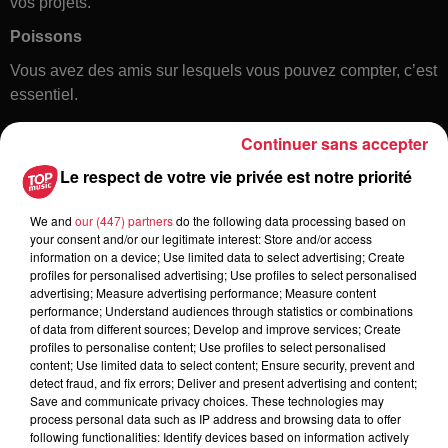
vos projets.
Poissons
Vous avez des amis sur lesquels vous pouvez compter, c’est
essentiel.
Continuer sans accepter
Le respect de votre vie privée est notre priorité
We and
our (447) partners
do the following data processing based on
your consent and/or our legitimate interest: Store and/or access
information on a device; Use limited data to select advertising; Create
profiles for personalised advertising; Use profiles to select personalised
Toute l'actu
advertising; Measure advertising performance; Measure content
performance; Understand audiences through statistics or combinations
of data from different sources; Develop and improve services; Create
6 août 2026
profiles to personalise content; Use profiles to select personalised
À Hoerdt, de l’eau brune sort des
content; Use limited data to select content; Ensure security, prevent and
detect fraud, and fix errors; Deliver and present advertising and content;
robinets
Save and communicate privacy choices. These technologies may
process personal data such as IP address and browsing data to offer
following functionalities: Identify devices based on information actively