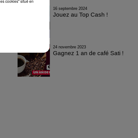
les cookies" situé en
16 septembre 2024
Jouez au Top Cash !
24 novembre 2023
Gagnez 1 an de café Sati !