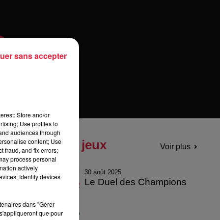
uer sans accepter
erest: Store and/or
tising; Use profiles to
tand audiences through
personalise content; Use
Tous les jeux
Voir plus
 fraud, and fix errors;
 may process personal
mation actively
30 août 2025
vices; Identify devices
Le Duel des Champions
rtenaires dans "Gérer
s'appliqueront que pour