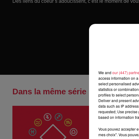
Des liens du coeur s’adoucissent, c’est le moment de vous
We and
our (447) partn
access information on a 
select personalised ad
statistics or combinatio
Dans la même série
profiles to select person
Deliver and present adv
data such as IP address 
Horoscope du
requested; Use precise g
Horoscope du ven
based on information tra
Vous pouvez accepter en 
mes choix". Vous pouvez