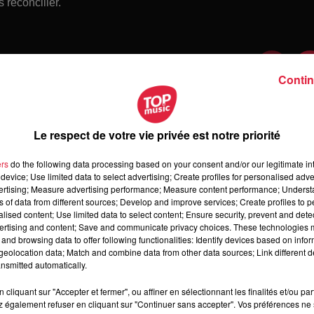
 réconcilier.
Contin
Le respect de votre vie privée est notre priorité
ers
do the following data processing based on your consent and/or our legitimate int
device; Use limited data to select advertising; Create profiles for personalised adver
vertising; Measure advertising performance; Measure content performance; Unders
ns of data from different sources; Develop and improve services; Create profiles to 
alised content; Use limited data to select content; Ensure security, prevent and detect
ertising and content; Save and communicate privacy choices. These technologies
and browsing data to offer following functionalities: Identify devices based on infor
 vendredi 07 août 2026
eolocation data; Match and combine data from other data sources; Link different de
dredi 07 août 2026
nsmitted automatically.
cliquant sur "Accepter et fermer", ou affiner en sélectionnant les finalités et/ou pa
 également refuser en cliquant sur "Continuer sans accepter". Vos préférences ne 