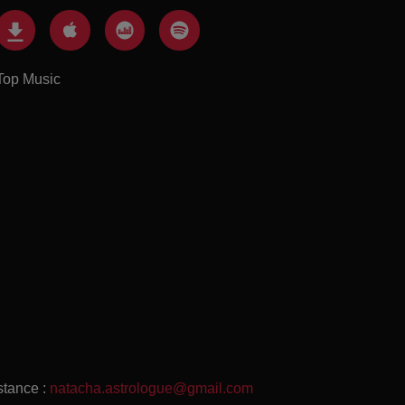
Top Music
stance :
natacha.astrologue@gmail.com