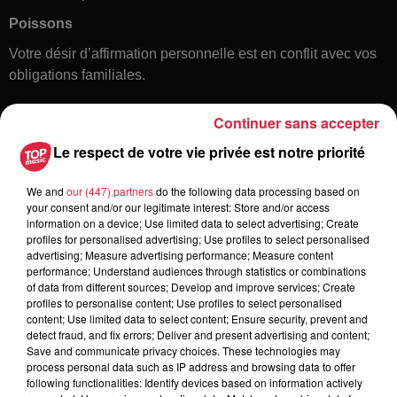
Poissons
Votre désir d’affirmation personnelle est en conflit avec vos
obligations familiales.
Continuer sans accepter
Le respect de votre vie privée est notre priorité
We and
our (447) partners
do the following data processing based on
your consent and/or our legitimate interest: Store and/or access
information on a device; Use limited data to select advertising; Create
profiles for personalised advertising; Use profiles to select personalised
Toute l'actu
advertising; Measure advertising performance; Measure content
performance; Understand audiences through statistics or combinations
of data from different sources; Develop and improve services; Create
6 août 2026
profiles to personalise content; Use profiles to select personalised
À Hoerdt, de l’eau brune sort des
content; Use limited data to select content; Ensure security, prevent and
robinets
detect fraud, and fix errors; Deliver and present advertising and content;
Save and communicate privacy choices. These technologies may
process personal data such as IP address and browsing data to offer
following functionalities: Identify devices based on information actively