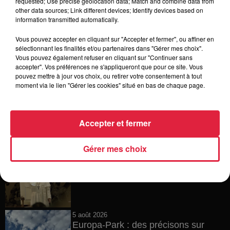
requested; Use precise geolocation data; Match and combine data from
other data sources; Link different devices; Identify devices based on
6 août 2026
Tags antisémites à Strasbourg :
information transmitted automatically.
Catherine Trautmann réagit
Vous pouvez accepter en cliquant sur "Accepter et fermer", ou affiner en
sélectionnant les finalités et/ou partenaires dans "Gérer mes choix".
Vous pouvez également refuser en cliquant sur "Continuer sans
accepter". Vos préférences ne s'appliqueront que pour ce site. Vous
pouvez mettre à jour vos choix, ou retirer votre consentement à tout
6 août 2026
moment via le lien "Gérer les cookies" situé en bas de chaque page.
Au zoo de Mulhouse : rencontre
avec les flamants rouges
Accepter et fermer
Gérer mes choix
6 août 2026
Les dernières infos sur la venue du
pape à Metz en septembre
5 août 2026
Europa-Park : des précisons sur