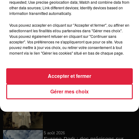
requested; Use precise geolocation data; Match and combine data from
other data sources; Link different devices; Identify devices based on
6 août 2026
information transmitted automatically.
Tags antisémites à Strasbourg :
Catherine Trautmann réagit
Vous pouvez accepter en cliquant sur "Accepter et fermer", ou affiner en
sélectionnant les finalités et/ou partenaires dans "Gérer mes choix".
Vous pouvez également refuser en cliquant sur "Continuer sans
accepter". Vos préférences ne s'appliqueront que pour ce site. Vous
pouvez mettre à jour vos choix, ou retirer votre consentement à tout
6 août 2026
moment via le lien "Gérer les cookies" situé en bas de chaque page.
Au zoo de Mulhouse : rencontre
avec les flamants rouges
Accepter et fermer
Gérer mes choix
6 août 2026
Les dernières infos sur la venue du
pape à Metz en septembre
5 août 2026