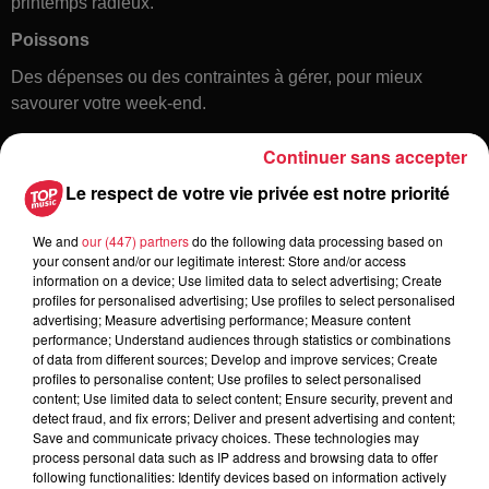
printemps radieux.
Poissons
Des dépenses ou des contraintes à gérer, pour mieux
savourer votre week-end.
Continuer sans accepter
Le respect de votre vie privée est notre priorité
We and
our (447) partners
do the following data processing based on
your consent and/or our legitimate interest: Store and/or access
information on a device; Use limited data to select advertising; Create
profiles for personalised advertising; Use profiles to select personalised
Toute l'actu
advertising; Measure advertising performance; Measure content
performance; Understand audiences through statistics or combinations
of data from different sources; Develop and improve services; Create
6 août 2026
profiles to personalise content; Use profiles to select personalised
À Hoerdt, de l’eau brune sort des
content; Use limited data to select content; Ensure security, prevent and
detect fraud, and fix errors; Deliver and present advertising and content;
robinets
Save and communicate privacy choices. These technologies may
process personal data such as IP address and browsing data to offer
following functionalities: Identify devices based on information actively