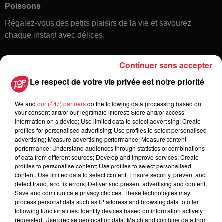
Poissons
Régalez-vous des petits plaisirs de la vie et savourez
chaque instant avec délices.
Continuer sans accepter
Le respect de votre vie privée est notre priorité
We and
our (447) partners
do the following data processing based on
your consent and/or our legitimate interest: Store and/or access
information on a device; Use limited data to select advertising; Create
Toute l'actu
profiles for personalised advertising; Use profiles to select personalised
advertising; Measure advertising performance; Measure content
performance; Understand audiences through statistics or combinations
of data from different sources; Develop and improve services; Create
6 août 2026
profiles to personalise content; Use profiles to select personalised
À Hoerdt, de l’eau brune sort des
content; Use limited data to select content; Ensure security, prevent and
robinets
detect fraud, and fix errors; Deliver and present advertising and content;
Save and communicate privacy choices. These technologies may
process personal data such as IP address and browsing data to offer
following functionalities: Identify devices based on information actively
requested; Use precise geolocation data; Match and combine data from