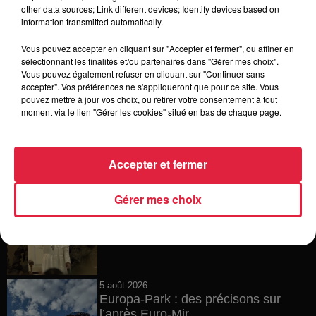
6 août 2026
other data sources; Link different devices; Identify devices based on
Tags antisémites à Strasbourg :
information transmitted automatically.
Catherine Trautmann réagit
Vous pouvez accepter en cliquant sur "Accepter et fermer", ou affiner en
sélectionnant les finalités et/ou partenaires dans "Gérer mes choix".
Vous pouvez également refuser en cliquant sur "Continuer sans
accepter". Vos préférences ne s'appliqueront que pour ce site. Vous
6 août 2026
pouvez mettre à jour vos choix, ou retirer votre consentement à tout
Au zoo de Mulhouse : rencontre
moment via le lien "Gérer les cookies" situé en bas de chaque page.
avec les flamants rouges
Accepter et fermer
6 août 2026
Gérer mes choix
Les dernières infos sur la venue du
pape à Metz en septembre
5 août 2026
Europa-Park : des précisons sur
l’après Euro-Mir