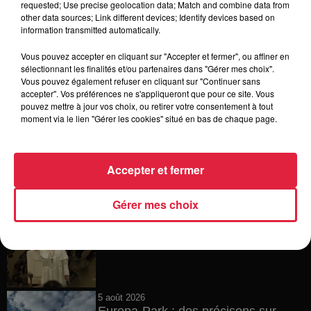
requested; Use precise geolocation data; Match and combine data from
other data sources; Link different devices; Identify devices based on
6 août 2026
information transmitted automatically.
Tags antisémites à Strasbourg :
Catherine Trautmann réagit
Vous pouvez accepter en cliquant sur "Accepter et fermer", ou affiner en
sélectionnant les finalités et/ou partenaires dans "Gérer mes choix".
Vous pouvez également refuser en cliquant sur "Continuer sans
accepter". Vos préférences ne s'appliqueront que pour ce site. Vous
pouvez mettre à jour vos choix, ou retirer votre consentement à tout
6 août 2026
moment via le lien "Gérer les cookies" situé en bas de chaque page.
Au zoo de Mulhouse : rencontre
avec les flamants rouges
Accepter et fermer
Gérer mes choix
6 août 2026
Les dernières infos sur la venue du
pape à Metz en septembre
5 août 2026