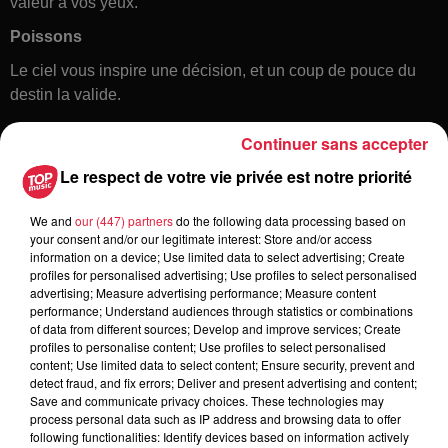
valeur à vos yeux.
Poissons
Le ciel vous inspire une décision, et un coup de pouce du
destin la valide.
Continuer sans accepter
Le respect de votre vie privée est notre priorité
We and
our (447) partners
do the following data processing based on
your consent and/or our legitimate interest: Store and/or access
information on a device; Use limited data to select advertising; Create
profiles for personalised advertising; Use profiles to select personalised
Toute l'actu
advertising; Measure advertising performance; Measure content
performance; Understand audiences through statistics or combinations
of data from different sources; Develop and improve services; Create
6 août 2026
profiles to personalise content; Use profiles to select personalised
À Hoerdt, de l’eau brune sort des
content; Use limited data to select content; Ensure security, prevent and
detect fraud, and fix errors; Deliver and present advertising and content;
robinets
Save and communicate privacy choices. These technologies may
process personal data such as IP address and browsing data to offer
following functionalities: Identify devices based on information actively