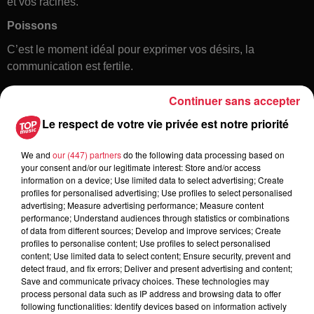
et vos racines.
Poissons
C’est le moment idéal pour exprimer vos désirs, la
communication est fertile.
Continuer sans accepter
Le respect de votre vie privée est notre priorité
We and
our (447) partners
do the following data processing based on
your consent and/or our legitimate interest: Store and/or access
information on a device; Use limited data to select advertising; Create
profiles for personalised advertising; Use profiles to select personalised
Toute l'actu
advertising; Measure advertising performance; Measure content
performance; Understand audiences through statistics or combinations
of data from different sources; Develop and improve services; Create
6 août 2026
profiles to personalise content; Use profiles to select personalised
À Hoerdt, de l’eau brune sort des
content; Use limited data to select content; Ensure security, prevent and
detect fraud, and fix errors; Deliver and present advertising and content;
robinets
Save and communicate privacy choices. These technologies may
process personal data such as IP address and browsing data to offer
following functionalities: Identify devices based on information actively