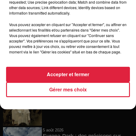
requested; Use precise geolocation data; Match and combine data from
other data sources; Link different devices; Identify devices based on
6 août 2026
information transmitted automatically.
Tags antisémites à Strasbourg :
Catherine Trautmann réagit
Vous pouvez accepter en cliquant sur "Accepter et fermer", ou affiner en
sélectionnant les finalités et/ou partenaires dans "Gérer mes choix".
Vous pouvez également refuser en cliquant sur "Continuer sans
accepter". Vos préférences ne s'appliqueront que pour ce site. Vous
pouvez mettre à jour vos choix, ou retirer votre consentement à tout
6 août 2026
moment via le lien "Gérer les cookies" situé en bas de chaque page.
Au zoo de Mulhouse : rencontre
avec les flamants rouges
Accepter et fermer
Gérer mes choix
6 août 2026
Les dernières infos sur la venue du
pape à Metz en septembre
5 août 2026