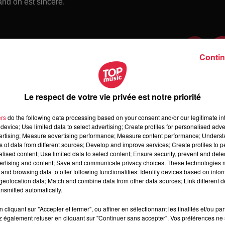
nd on est sincère.
Contin
Le respect de votre vie privée est notre priorité
ers
do the following data processing based on your consent and/or our legitimate int
device; Use limited data to select advertising; Create profiles for personalised adver
vertising; Measure advertising performance; Measure content performance; Unders
ns of data from different sources; Develop and improve services; Create profiles to 
alised content; Use limited data to select content; Ensure security, prevent and detect
ertising and content; Save and communicate privacy choices. These technologies
and browsing data to offer following functionalities: Identify devices based on infor
 samedi 08 août 2026
eolocation data; Match and combine data from other data sources; Link different de
medi 08 août 2026
nsmitted automatically.
cliquant sur "Accepter et fermer", ou affiner en sélectionnant les finalités et/ou pa
 également refuser en cliquant sur "Continuer sans accepter". Vos préférences ne 