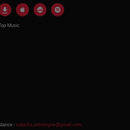
Top Music
stance :
natacha.astrologue@gmail.com