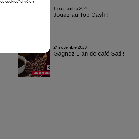
les cookies" situé en
16 septembre 2024
Jouez au Top Cash !
24 novembre 2023
Gagnez 1 an de café Sati !