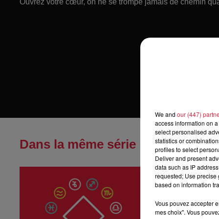
Ouvrez votre cœur, on ne se trompe jamais de chemin qua
We and
our (447) partn
access information on a 
select personalised ad
statistics or combinatio
Dans la même série
profiles to select person
Deliver and present adv
data such as IP address 
Horoscope du
requested; Use precise g
Horoscope du sa
based on information tra
Vous pouvez accepter en 
mes choix". Vous pouvez