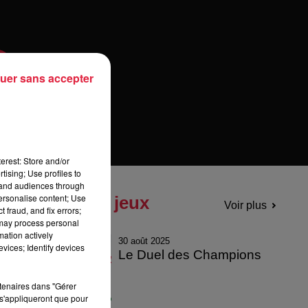
uer sans accepter
erest: Store and/or
tising; Use profiles to
tand audiences through
personalise content; Use
Tous les jeux
Voir plus
 fraud, and fix errors;
 may process personal
mation actively
30 août 2025
vices; Identify devices
Le Duel des Champions
rtenaires dans "Gérer
s'appliqueront que pour