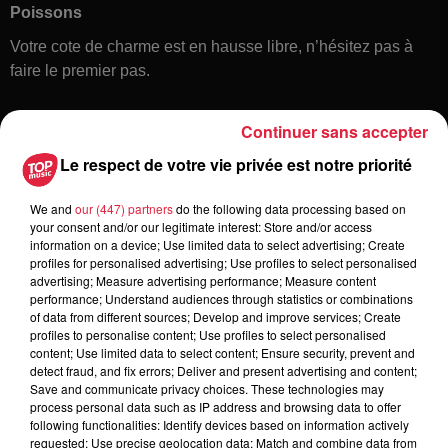
Poissons
Votre cote de charme est en hausse libre, n’hésitez pas à
faire le premier pas.
Continuer sans accepter
Le respect de votre vie privée est notre priorité
We and
our (447) partners
do the following data processing based on
your consent and/or our legitimate interest: Store and/or access
information on a device; Use limited data to select advertising; Create
Toute l'actu
profiles for personalised advertising; Use profiles to select personalised
advertising; Measure advertising performance; Measure content
performance; Understand audiences through statistics or combinations
of data from different sources; Develop and improve services; Create
6 août 2026
profiles to personalise content; Use profiles to select personalised
À Hoerdt, de l’eau brune sort des
content; Use limited data to select content; Ensure security, prevent and
robinets
detect fraud, and fix errors; Deliver and present advertising and content;
Save and communicate privacy choices. These technologies may
process personal data such as IP address and browsing data to offer
following functionalities: Identify devices based on information actively
requested; Use precise geolocation data; Match and combine data from