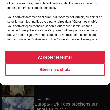
6 août 2026
other data sources; Link different devices; Identify devices based on
Tags antisémites à Strasbourg :
information transmitted automatically.
Catherine Trautmann réagit
Vous pouvez accepter en cliquant sur "Accepter et fermer", ou affiner en
sélectionnant les finalités et/ou partenaires dans "Gérer mes choix".
Vous pouvez également refuser en cliquant sur "Continuer sans
accepter". Vos préférences ne s'appliqueront que pour ce site. Vous
6 août 2026
pouvez mettre à jour vos choix, ou retirer votre consentement à tout
Au zoo de Mulhouse : rencontre
moment via le lien "Gérer les cookies" situé en bas de chaque page.
avec les flamants rouges
Accepter et fermer
6 août 2026
Gérer mes choix
Les dernières infos sur la venue du
pape à Metz en septembre
5 août 2026
Europa-Park : des précisons sur
l’après Euro-Mir