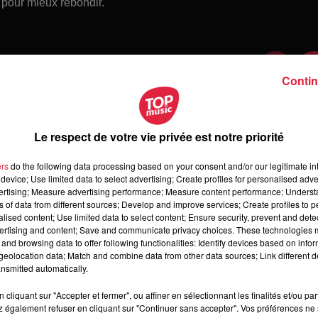
t pour mieux rebondir.
Contin
Le respect de votre vie privée est notre priorité
ers
do the following data processing based on your consent and/or our legitimate int
device; Use limited data to select advertising; Create profiles for personalised adver
vertising; Measure advertising performance; Measure content performance; Unders
ns of data from different sources; Develop and improve services; Create profiles to 
alised content; Use limited data to select content; Ensure security, prevent and detect
ertising and content; Save and communicate privacy choices. These technologies
and browsing data to offer following functionalities: Identify devices based on infor
 samedi 08 août 2026
eolocation data; Match and combine data from other data sources; Link different de
medi 08 août 2026
nsmitted automatically.
cliquant sur "Accepter et fermer", ou affiner en sélectionnant les finalités et/ou pa
 également refuser en cliquant sur "Continuer sans accepter". Vos préférences ne 