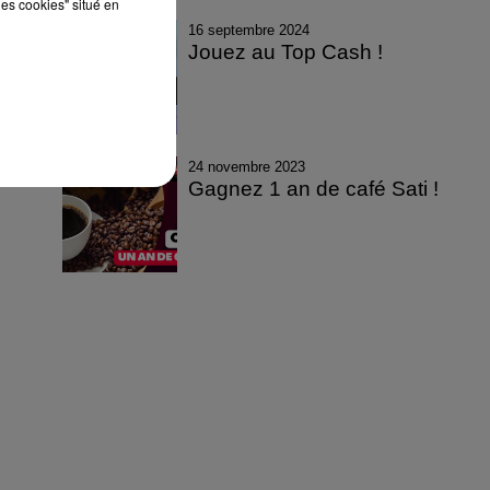
les cookies" situé en
16 septembre 2024
Jouez au Top Cash !
24 novembre 2023
Gagnez 1 an de café Sati !