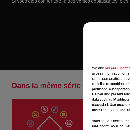
Si vous êtes confronté(e) à des vérités déplaisantes, c’es
We and
our (447) partn
access information on a 
select personalised ad
statistics or combinatio
Dans la même série
profiles to select person
Deliver and present adv
data such as IP address 
Horoscope du
requested; Use precise g
Horoscope du sa
based on information tra
Vous pouvez accepter en 
mes choix". Vous pouvez