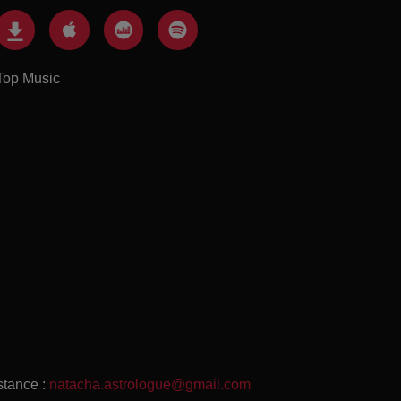
Top Music
stance :
natacha.astrologue@gmail.com