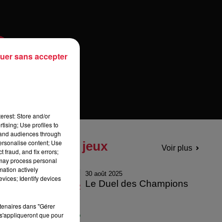
uer sans accepter
erest: Store and/or
tising; Use profiles to
tand audiences through
personalise content; Use
Tous les jeux
Voir plus
 fraud, and fix errors;
 may process personal
mation actively
30 août 2025
vices; Identify devices
Le Duel des Champions
rtenaires dans "Gérer
s'appliqueront que pour