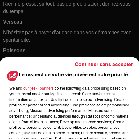
Rien ne presse, surtout, pas de précipitation, donnez-vous
du temps.
Verseau
N’hésitez pas à payer d’audace dans vos démarches avec
spontanéité.
Poissons
Du sérieux et de la profondeur, vous avez besoin qu’on vous
Continuer sans accepter
comprenne vraiment.
Le respect de votre vie privée est notre priorité
We and
our (447) partners
do the following data processing based on
your consent and/or our legitimate interest: Store and/or access
information on a device; Use limited data to select advertising; Create
profiles for personalised advertising; Use profiles to select personalised
advertising; Measure advertising performance; Measure content
performance; Understand audiences through statistics or combinations
of data from different sources; Develop and improve services; Create
Toute l'actu
profiles to personalise content; Use profiles to select personalised
content; Use limited data to select content; Ensure security, prevent and
detect fraud, and fix errors; Deliver and present advertising and content;