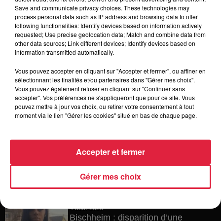
Save and communicate privacy choices. These technologies may
12h23
process personal data such as IP address and browsing data to offer
Les dernières infos sur la venue du
following functionalities: Identify devices based on information actively
pape à Metz en septembre
requested; Use precise geolocation data; Match and combine data from
other data sources; Link different devices; Identify devices based on
information transmitted automatically.
Vous pouvez accepter en cliquant sur "Accepter et fermer", ou affiner en
5 août 2026
sélectionnant les finalités et/ou partenaires dans "Gérer mes choix".
Europa-Park : des précisons sur
Vous pouvez également refuser en cliquant sur "Continuer sans
l’après Euro-Mir
accepter". Vos préférences ne s'appliqueront que pour ce site. Vous
pouvez mettre à jour vos choix, ou retirer votre consentement à tout
moment via le lien "Gérer les cookies" situé en bas de chaque page.
4 août 2026
Accepter et fermer
Vélos d'occasion en Alsace : les
meilleures adresses pour rouler à...
Gérer mes choix
4 août 2026
Bischheim : disparition d’une