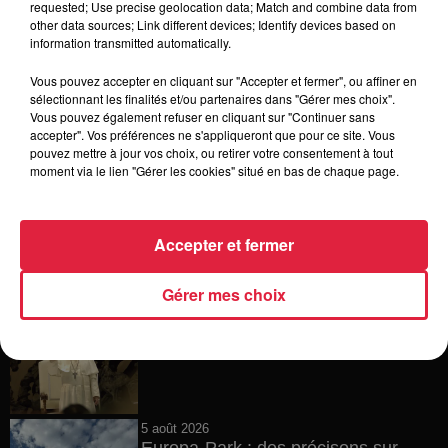
requested; Use precise geolocation data; Match and combine data from
other data sources; Link different devices; Identify devices based on
15h54
information transmitted automatically.
Tags antisémites à Strasbourg :
Catherine Trautmann réagit
Vous pouvez accepter en cliquant sur "Accepter et fermer", ou affiner en
sélectionnant les finalités et/ou partenaires dans "Gérer mes choix".
Vous pouvez également refuser en cliquant sur "Continuer sans
accepter". Vos préférences ne s'appliqueront que pour ce site. Vous
pouvez mettre à jour vos choix, ou retirer votre consentement à tout
14h33
moment via le lien "Gérer les cookies" situé en bas de chaque page.
Au zoo de Mulhouse : rencontre
avec les flamants rouges
Accepter et fermer
Gérer mes choix
12h23
Les dernières infos sur la venue du
pape à Metz en septembre
5 août 2026