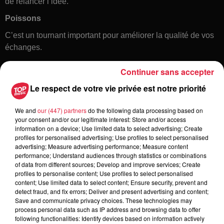
de relancer l’idée.
Poissons
C’est un tournant important pour améliorer la qualité de vos
échanges.
Continuer sans accepter
Le respect de votre vie privée est notre priorité
We and
our (447) partners
do the following data processing based on
your consent and/or our legitimate interest: Store and/or access
information on a device; Use limited data to select advertising; Create
profiles for personalised advertising; Use profiles to select personalised
Toute l'actu
advertising; Measure advertising performance; Measure content
performance; Understand audiences through statistics or combinations
of data from different sources; Develop and improve services; Create
16h00
profiles to personalise content; Use profiles to select personalised
À Hoerdt, de l’eau brune sort des
content; Use limited data to select content; Ensure security, prevent and
detect fraud, and fix errors; Deliver and present advertising and content;
robinets
Save and communicate privacy choices. These technologies may
process personal data such as IP address and browsing data to offer
following functionalities: Identify devices based on information actively