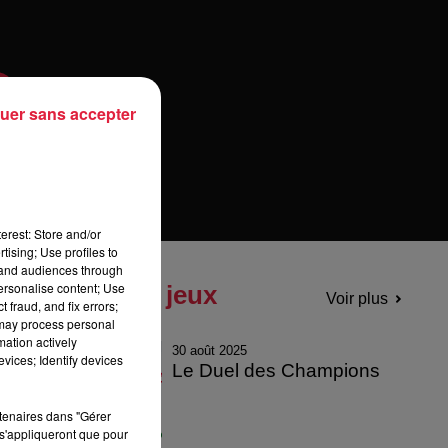
uer sans accepter
erest: Store and/or
tising; Use profiles to
tand audiences through
personalise content; Use
Tous les jeux
Voir plus
 fraud, and fix errors;
 may process personal
mation actively
30 août 2025
vices; Identify devices
Le Duel des Champions
rtenaires dans "Gérer
s'appliqueront que pour