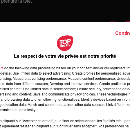
prendre la tête.
Contin
Le respect de votre vie privée est notre priorité
ers
do the following data processing based on your consent and/or our legitimate int
device; Use limited data to select advertising; Create profiles for personalised adver
vertising; Measure advertising performance; Measure content performance; Unders
ns of data from different sources; Develop and improve services; Create profiles to 
alised content; Use limited data to select content; Ensure security, prevent and detect
ertising and content; Save and communicate privacy choices. These technologies
and browsing data to offer following functionalities: Identify devices based on infor
 samedi 08 août 2026
eolocation data; Match and combine data from other data sources; Link different de
medi 08 août 2026
nsmitted automatically.
cliquant sur "Accepter et fermer", ou affiner en sélectionnant les finalités et/ou pa
 également refuser en cliquant sur "Continuer sans accepter". Vos préférences ne 