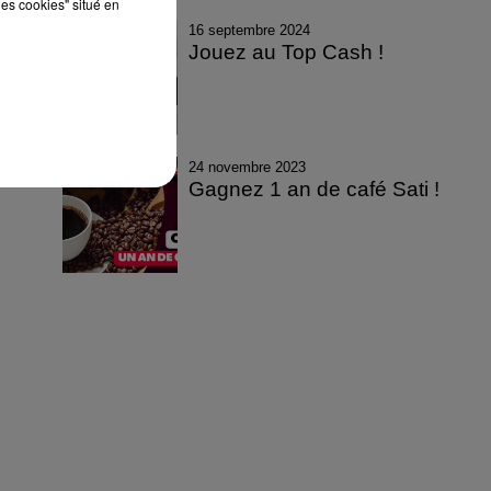
les cookies" situé en
16 septembre 2024
Jouez au Top Cash !
24 novembre 2023
Gagnez 1 an de café Sati !