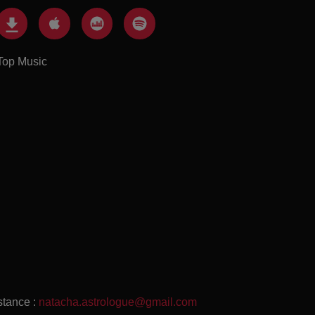
Top Music
stance :
natacha.astrologue@gmail.com