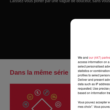
Laissez-vous porter par une vague de douceur, sans vous 
We and
our (447) partn
access information on a 
select personalised ad
statistics or combinatio
Dans la même série
profiles to select person
Deliver and present adv
data such as IP address 
Horoscope du
requested; Use precise g
Horoscope du sa
based on information tra
Vous pouvez accepter en 
mes choix". Vous pouvez