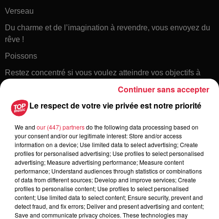
Verseau
Du charme et de l’imagination à revendre, vous envoyez du
rêve !
Poissons
Restez concentré si vous voulez atteindre vos objectifs à
court terme !
Continuer sans accepter
Le respect de votre vie privée est notre priorité
We and
our (447) partners
do the following data processing based on
your consent and/or our legitimate interest: Store and/or access
information on a device; Use limited data to select advertising; Create
profiles for personalised advertising; Use profiles to select personalised
advertising; Measure advertising performance; Measure content
performance; Understand audiences through statistics or combinations
Toute l'actu
of data from different sources; Develop and improve services; Create
profiles to personalise content; Use profiles to select personalised
content; Use limited data to select content; Ensure security, prevent and
detect fraud, and fix errors; Deliver and present advertising and content;
6 août 2026
Save and communicate privacy choices. These technologies may
À Hoerdt, de l’eau brune sort des