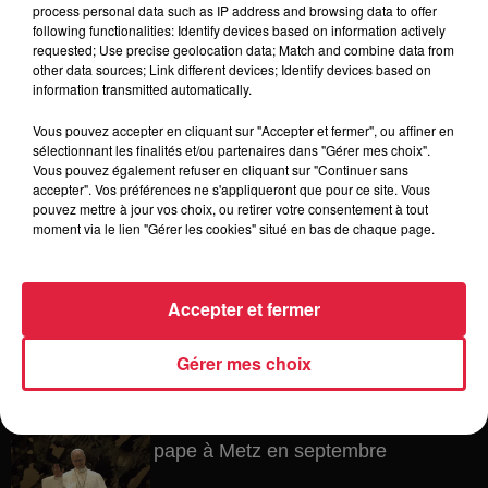
process personal data such as IP address and browsing data to offer
robinets
following functionalities: Identify devices based on information actively
requested; Use precise geolocation data; Match and combine data from
other data sources; Link different devices; Identify devices based on
information transmitted automatically.
6 août 2026
Vous pouvez accepter en cliquant sur "Accepter et fermer", ou affiner en
Tags antisémites à Strasbourg :
sélectionnant les finalités et/ou partenaires dans "Gérer mes choix".
Catherine Trautmann réagit
Vous pouvez également refuser en cliquant sur "Continuer sans
accepter". Vos préférences ne s'appliqueront que pour ce site. Vous
pouvez mettre à jour vos choix, ou retirer votre consentement à tout
moment via le lien "Gérer les cookies" situé en bas de chaque page.
6 août 2026
Au zoo de Mulhouse : rencontre
avec les flamants rouges
Accepter et fermer
Gérer mes choix
6 août 2026
Les dernières infos sur la venue du
pape à Metz en septembre