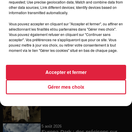
requested; Use precise geolocation data; Match and combine data from
other data sources; Link different devices; Identify devices based on
6 août 2026
information transmitted automatically.
Tags antisémites à Strasbourg :
Catherine Trautmann réagit
Vous pouvez accepter en cliquant sur "Accepter et fermer", ou affiner en
sélectionnant les finalités et/ou partenaires dans "Gérer mes choix".
Vous pouvez également refuser en cliquant sur "Continuer sans
accepter". Vos préférences ne s'appliqueront que pour ce site. Vous
pouvez mettre à jour vos choix, ou retirer votre consentement à tout
6 août 2026
moment via le lien "Gérer les cookies" situé en bas de chaque page.
Au zoo de Mulhouse : rencontre
avec les flamants rouges
Accepter et fermer
Gérer mes choix
6 août 2026
Les dernières infos sur la venue du
pape à Metz en septembre
5 août 2026