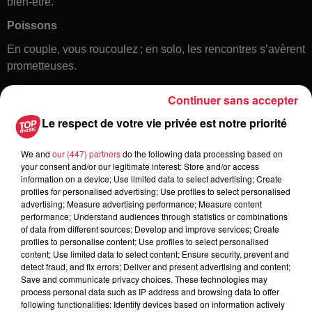
bien-être.
Poissons
En couple, vous roucoulez ; en solo, les rencontres s’avèrent
prometteuses.
Continuer sans accepter
Le respect de votre vie privée est notre priorité
We and
our (447) partners
do the following data processing based on
your consent and/or our legitimate interest: Store and/or access
information on a device; Use limited data to select advertising; Create
profiles for personalised advertising; Use profiles to select personalised
Toute l'actu
advertising; Measure advertising performance; Measure content
performance; Understand audiences through statistics or combinations
of data from different sources; Develop and improve services; Create
6 août 2026
profiles to personalise content; Use profiles to select personalised
À Hoerdt, de l’eau brune sort des
content; Use limited data to select content; Ensure security, prevent and
detect fraud, and fix errors; Deliver and present advertising and content;
robinets
Save and communicate privacy choices. These technologies may
process personal data such as IP address and browsing data to offer
following functionalities: Identify devices based on information actively